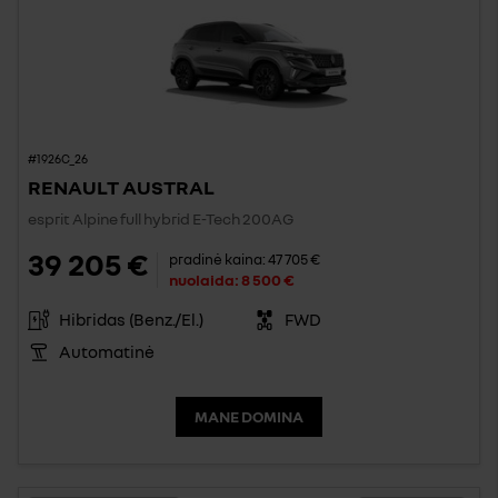
#1926C_26
RENAULT AUSTRAL
esprit Alpine full hybrid E-Tech 200AG
39 205 €
pradinė kaina:
47 705 €
nuolaida:
8 500 €
Hibridas (Benz./El.)
FWD
Automatinė
MANE DOMINA