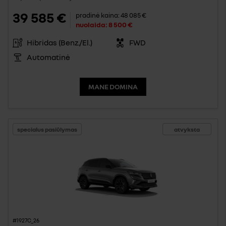
39 585 €
pradinė kaina:
48 085 €
nuolaida:
8 500 €
Hibridas (Benz./El.)
FWD
Automatinė
MANE DOMINA
specialus pasiūlymas
atvyksta
#1927C_26