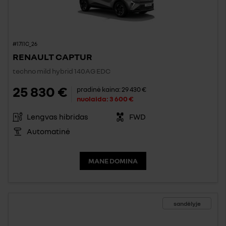
#1711C_26
RENAULT CAPTUR
techno mild hybrid 140AG EDC
25 830 €
pradinė kaina:
29 430 €
nuolaida:
3 600 €
Lengvas hibridas
FWD
Automatinė
MANE DOMINA
sandėlyje