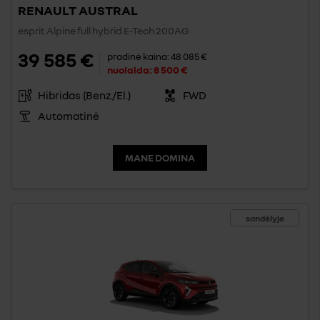
RENAULT AUSTRAL
esprit Alpine full hybrid E-Tech 200AG
39 585 €
pradinė kaina:
48 085 €
nuolaida:
8 500 €
Hibridas (Benz./El.)
FWD
Automatinė
MANE DOMINA
sandėlyje