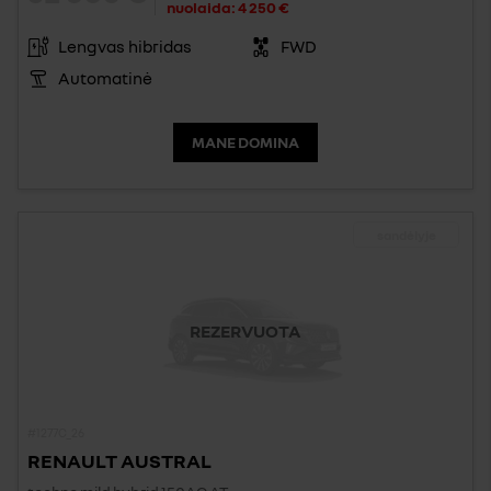
nuolaida:
4 250 €
Lengvas hibridas
FWD
Automatinė
MANE DOMINA
sandėlyje
REZERVUOTA
#1277C_26
RENAULT AUSTRAL