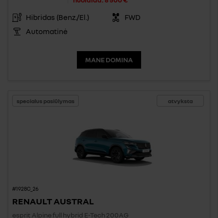
Hibridas (Benz./El.)
FWD
Automatinė
MANE DOMINA
specialus pasiūlymas
atvyksta
#1928C_26
RENAULT AUSTRAL
esprit Alpine full hybrid E-Tech 200AG