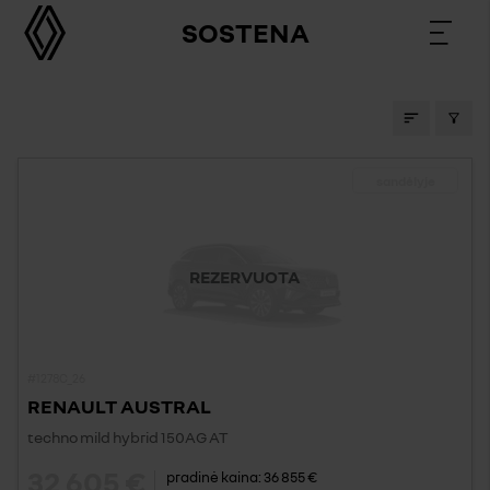
SOSTENA
SANDĖLIO AUTOMOBILIAI
sandėlyje
REZERVUOTA
#1278C_26
RENAULT AUSTRAL
techno mild hybrid 150AG AT
32 605 €
pradinė kaina:
36 855 €