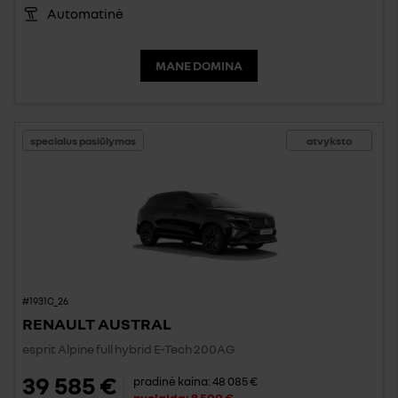
Automatinė
MANE DOMINA
specialus pasiūlymas
atvyksta
#1931C_26
RENAULT AUSTRAL
esprit Alpine full hybrid E-Tech 200AG
39 585 €
pradinė kaina:
48 085 €
nuolaida:
8 500 €