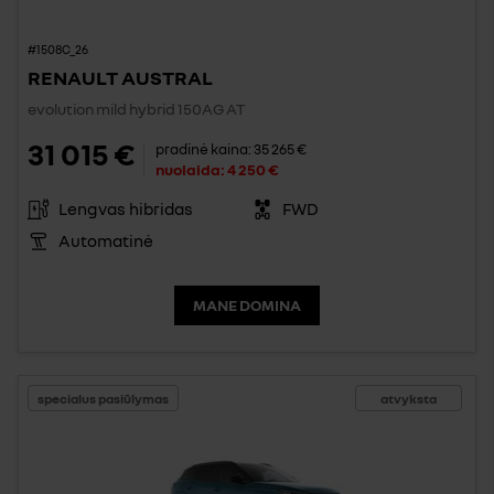
#1508C_26
RENAULT AUSTRAL
evolution mild hybrid 150AG AT
31 015 €
pradinė kaina:
35 265 €
nuolaida:
4 250 €
Lengvas hibridas
FWD
Automatinė
MANE DOMINA
specialus pasiūlymas
atvyksta