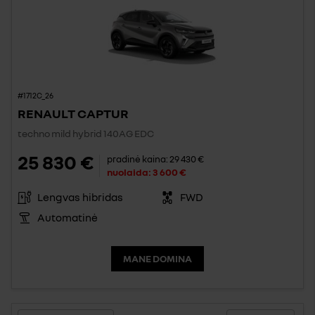
#1712C_26
RENAULT CAPTUR
techno mild hybrid 140AG EDC
25 830 €
pradinė kaina:
29 430 €
nuolaida:
3 600 €
Lengvas hibridas
FWD
Automatinė
MANE DOMINA