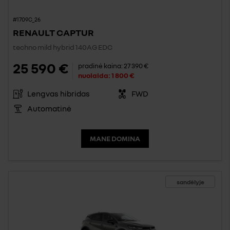
#1709C_26
RENAULT CAPTUR
techno mild hybrid 140AG EDC
25 590 €
pradinė kaina:
27 390 €
nuolaida:
1 800 €
Lengvas hibridas
FWD
Automatinė
MANE DOMINA
sandėlyje