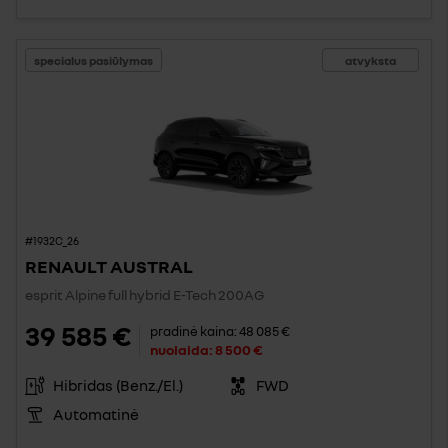
specialus pasiūlymas
atvyksta
#1932C_26
RENAULT AUSTRAL
esprit Alpine full hybrid E-Tech 200AG
39 585 €
pradinė kaina:
48 085 €
nuolaida:
8 500 €
Hibridas (Benz./El.)
FWD
Automatinė