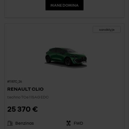
MANE DOMINA
sandėlyje
#1187C_26
RENAULT CLIO
techno TCe 115AG EDC
25 370 €
Benzinas
FWD