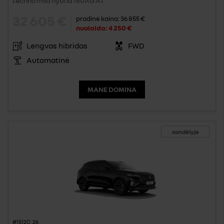
techno mild hybrid 150AG AT
32 605 €
pradinė kaina:
36 855 €
nuolaida:
4 250 €
Lengvas hibridas
FWD
Automatinė
MANE DOMINA
sandėlyje
#1512C_26