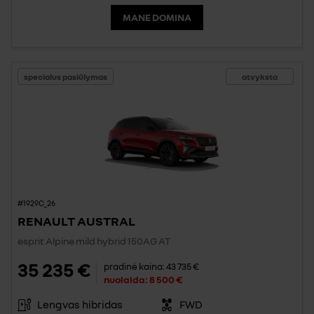
MANE DOMINA
specialus pasiūlymas
atvyksta
#1929C_26
RENAULT AUSTRAL
esprit Alpine mild hybrid 150AG AT
35 235 €
pradinė kaina:
43 735 €
nuolaida:
8 500 €
Lengvas hibridas
FWD