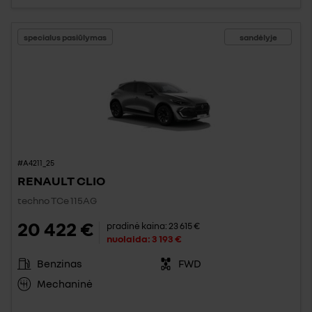
specialus pasiūlymas
sandėlyje
#A4211_25
RENAULT CLIO
techno TCe 115AG
20 422 €
pradinė kaina:
23 615 €
nuolaida:
3 193 €
Benzinas
FWD
Mechaninė