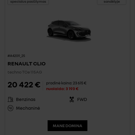
specialus pasiūlymas
sandėlyje
#A4209_25
RENAULT CLIO
techno TCe 115AG
20 422 €
pradinė kaina:
23 615 €
nuolaida:
3 193 €
Benzinas
FWD
Mechaninė
MANE DOMINA