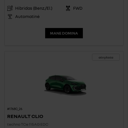
Hibridas (Benz./El.)
FWD
Automatinė
MANE DOMINA
atvyksta
#1768C_26
RENAULT CLIO
techno TCe 115AG EDC