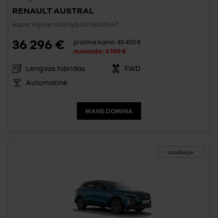
RENAULT AUSTRAL
esprit Alpine mild hybrid 150AG AT
36 296 €
pradinė kaina:
40 405 €
nuolaida:
4 109 €
Lengvas hibridas
FWD
Automatinė
MANE DOMINA
sandėlyje