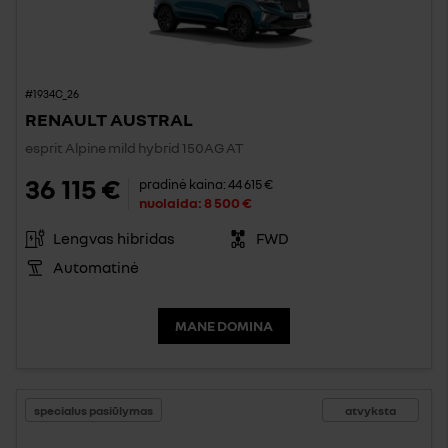
#1934C_26
RENAULT AUSTRAL
esprit Alpine mild hybrid 150AG AT
36 115 €
pradinė kaina:
44 615 €
nuolaida:
8 500 €
Lengvas hibridas
FWD
Automatinė
MANE DOMINA
specialus pasiūlymas
atvyksta