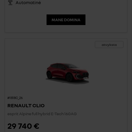
Automatinė
MANE DOMINA
atvyksta
#1818C_26
RENAULT CLIO
esprit Alpine full hybrid E-Tech 160AG
29 740 €