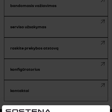
bandomasis važiavimas
serviso užsakymas
raskite prekybos atstovą
konfigūratorius
kontaktai