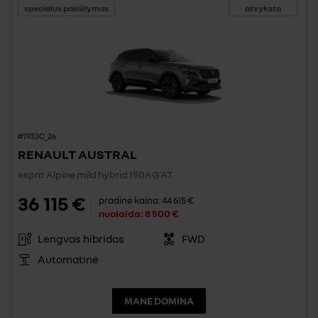
specialus pasiūlymas
atvyksta
#1933C_26
RENAULT AUSTRAL
esprit Alpine mild hybrid 150AG AT
36 115 €
pradinė kaina:
44 615 €
nuolaida:
8 500 €
Lengvas hibridas
FWD
Automatinė
MANE DOMINA