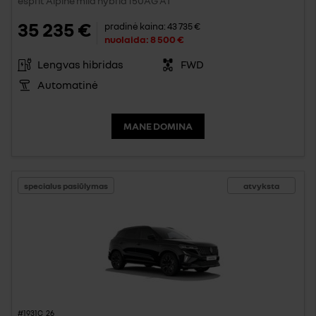
esprit Alpine mild hybrid 150AG AT
35 235 €
pradinė kaina:
43 735 €
nuolaida:
8 500 €
Lengvas hibridas
FWD
Automatinė
MANE DOMINA
specialus pasiūlymas
atvyksta
#1931C_26