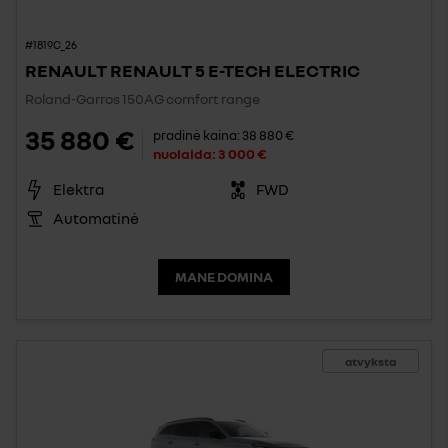
#1819C_26
RENAULT RENAULT 5 E-TECH ELECTRIC
Roland-Garros 150AG comfort range
35 880 €
pradinė kaina:
38 880 €
nuolaida:
3 000 €
Elektra
FWD
Automatinė
MANE DOMINA
atvyksta