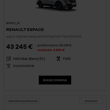
#1830C_26
RENAULT ESPACE
esprit Alpine 5 sėdynės full hybrid E-Tech 200AG
43 245 €
pradinė kaina:
48 095 €
nuolaida:
4 850 €
Hibridas (Benz./El.)
FWD
Automatinė
MANE DOMINA
specialus pasiūlymas
atvyksta