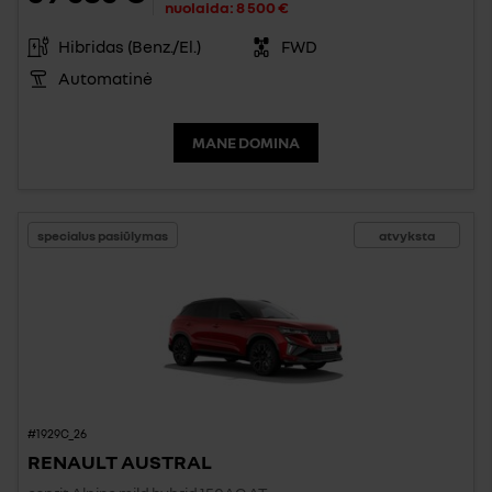
nuolaida:
8 500 €
Hibridas (Benz./El.)
FWD
Automatinė
MANE DOMINA
specialus pasiūlymas
atvyksta
#1929C_26
RENAULT AUSTRAL