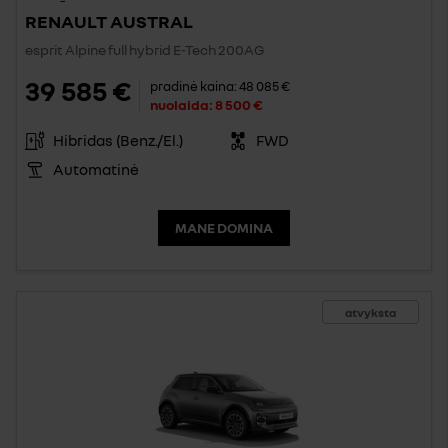
RENAULT AUSTRAL
esprit Alpine full hybrid E-Tech 200AG
39 585 €
pradinė kaina:
48 085 €
nuolaida:
8 500 €
Hibridas (Benz./El.)
FWD
Automatinė
MANE DOMINA
atvyksta