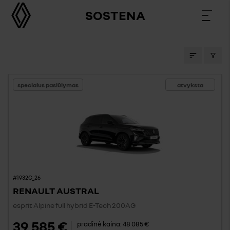
SOSTENA
AUTOMOBILIAI SALONE
specialus pasiūlymas
atvyksta
#1932C_26
RENAULT AUSTRAL
esprit Alpine full hybrid E-Tech 200AG
39 585 €
pradinė kaina:
48 085 €