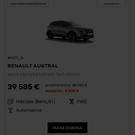
specialus pasiūlymas
atvyksta
#1927C_26
RENAULT AUSTRAL
esprit Alpine full hybrid E-Tech 200AG
39 585 €
pradinė kaina:
48 085 €
nuolaida:
8 500 €
Hibridas (Benz./El.)
FWD
Automatinė
MANE DOMINA