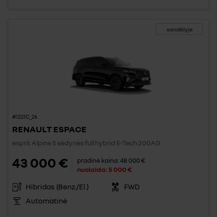
sandėlyje
#1221C_26
RENAULT ESPACE
esprit Alpine 5 sėdynės full hybrid E-Tech 200AG
43 000 €
pradinė kaina:
48 000 €
nuolaida:
5 000 €
Hibridas (Benz./El.)
FWD
Automatinė