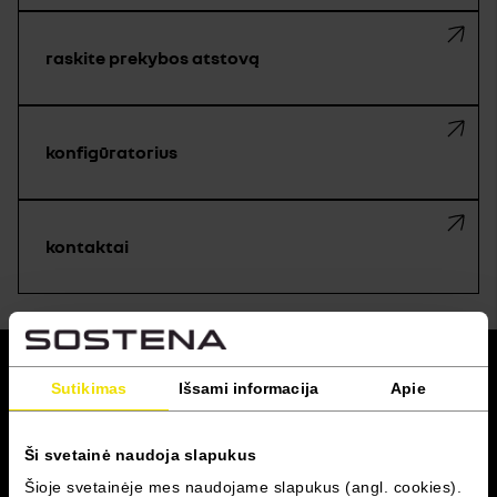
raskite prekybos atstovą
konfigūratorius
kontaktai
grįžti į viršų
Sutikimas
Išsami informacija
Apie
RENAULT PRO+
Ši svetainė naudoja slapukus
Šioje svetainėje mes naudojame slapukus (angl. cookies).