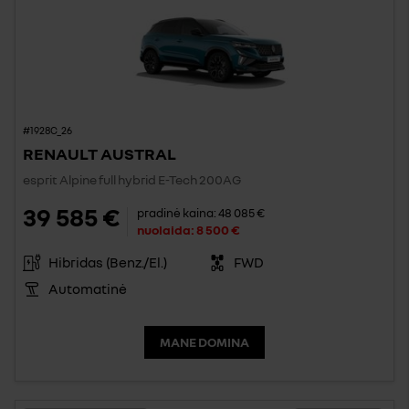
#1928C_26
RENAULT AUSTRAL
esprit Alpine full hybrid E-Tech 200AG
39 585 €
pradinė kaina:
48 085 €
nuolaida:
8 500 €
Hibridas (Benz./El.)
FWD
Automatinė
MANE DOMINA