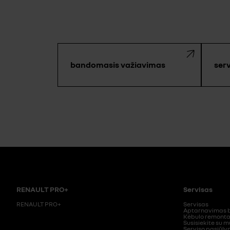
bandomasis važiavimas
ser
RENAULT PRO+
Servisas
RENAULT PRO+
Servisas
Aptarnavimas b
Kėbulo remont
Susisiekite su 
Serviso pasiūly