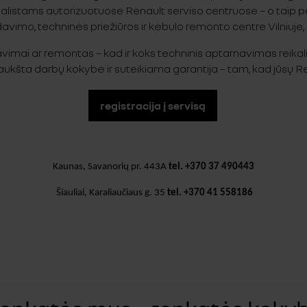
cialistams autorizuotuose Renault serviso centruose – o taip 
vimo, techninės priežiūros ir kėbulo remonto centre Vilniuje, 
vimai ar remontas – kad ir koks techninis aptarnavimas reikali
aukšta darbų kokybė ir suteikiama garantija – tam, kad jūsų Ren
registracija į servisą
Kaunas, Savanorių pr. 443A
tel. +370 37 490443
Šiauliai, Karaliaučiaus g. 35
tel. +370 41 558186