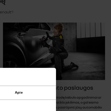
bę
Renault?
Visos kėbulo remonto paslaugos
Apie
Smulkūs eksploatacijos metu atsiradę kėbulo apgadinimai ar
įlenkimai, dažų dangos trūkumai, stiklo įskilimas, o gal eismo
įvykio palikta žala? Leiskite mums pasirūpinti jūsų automobilio