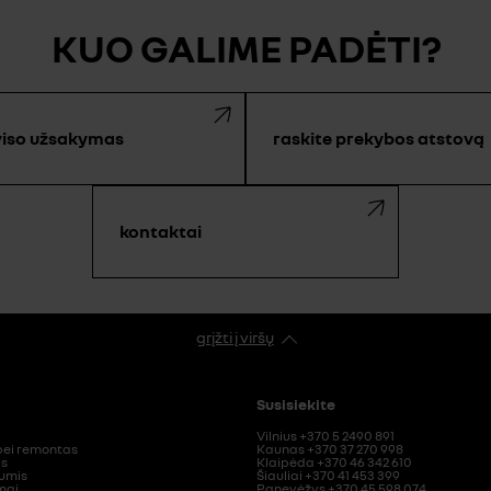
KUO GALIME PADĖTI?
viso užsakymas
raskite prekybos atstovą
kontaktai
grįžti į viršų
Susisiekite
Vilnius +370 5 2490 891
ei remontas
Kaunas +370 37 270 998
as
Klaipėda +370 46 342 610
mumis
Šiauliai +370 41 453 399
mai
Panevėžys +370 45 598 074