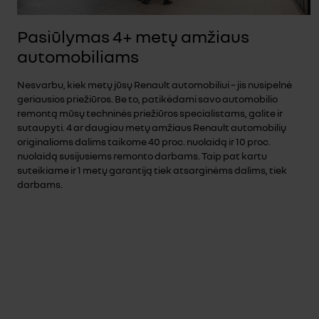
Pasiūlymas 4+ metų amžiaus
automobiliams
Nesvarbu, kiek metų jūsų Renault automobiliui – jis nusipelnė
geriausios priežiūros. Be to, patikėdami savo automobilio
remontą mūsų techninės priežiūros specialistams, galite ir
sutaupyti. 4 ar daugiau metų amžiaus Renault automobilių
originalioms dalims taikome 40 proc. nuolaidą ir 10 proc.
nuolaidą susijusiems remonto darbams. Taip pat kartu
suteikiame ir 1 metų garantiją tiek atsarginėms dalims, tiek
darbams.