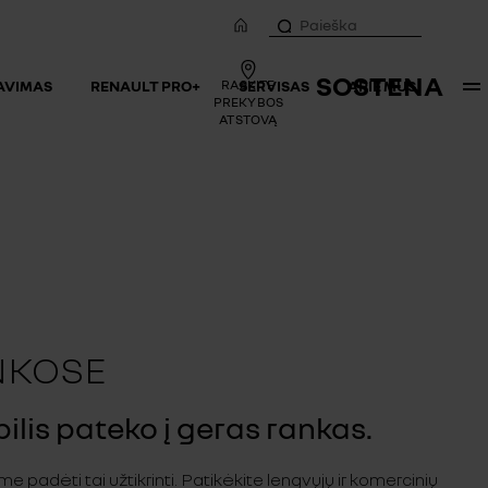
SOSTENA
SAVIMAS
RENAULT PRO+
RASKITE
SERVISAS
APIE MUS
PREKYBOS
ATSTOVĄ
NKOSE
is pateko į geras rankas.
 padėti tai užtikrinti. Patikėkite lengvųjų ir komercinių