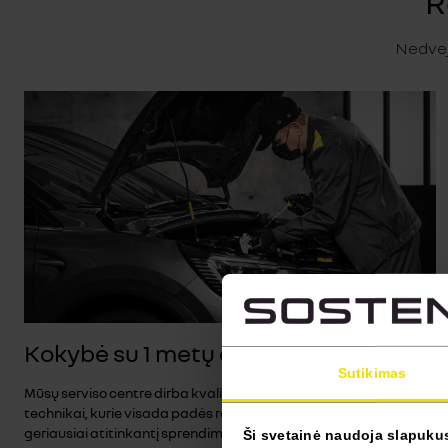
R
Nedvejo
Kokybė su 1 metų garantija
Sutikimas
Mūsų serviso centre dirba kvalifikuoti ir patyrę automobilių
technikai, kurie visada padės rasti optimaliausią ir jūsų poreikius
geriausiai atitinkantį sprendimą. Visi priežiūros ir remonto
Ši svetainė naudoja slapuku