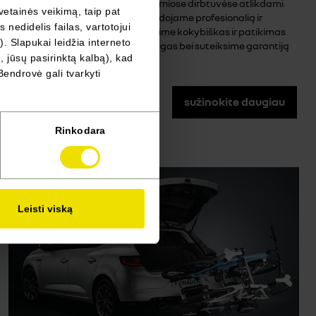
kėbulo remontu ir priežiūra. Moderniose dirbtuvėse atlikdami
vetainės veikimą, taip pat
visus kėbulų remonto darbus naudojame profesionalią ir
nedidelis failas, vartotojui
sertifikuotą įrangą, taigi užtikrinsime kokybiškas ir patikimas
). Slapukai leidžia interneto
kėbulo remonto ir dažymo paslaugas bei suteiksime garantiją
, jūsų pasirinktą kalbą), kad
darbams.
Bendrovė gali tvarkyti
sužinokite daugiau
Rinkodara
Leisti viską