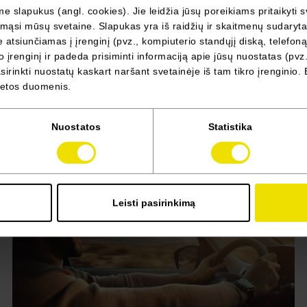
gamyklose. Originalios detalės, idealiai tinkančios jūsų
 slapukus (angl. cookies). Jie leidžia jūsų poreikiams pritaikyti s
automobiliui, taip pat užtikrina sklandų visų mechanizmų
ąsi mūsų svetaine. Slapukas yra iš raidžių ir skaitmenų sudarytas 
darbą, o tinkamas įvairių sistemų, pavyzdžiui, pakabos ar
atsiunčiamas į įrenginį (pvz., kompiuterio standųjį diską, telefoną
stabdžių, veikimas užtikrina didesnį saugumą jums. Jokių
 įrenginį ir padeda prisiminti informaciją apie jūsų nuostatas (pvz.
neatitikimų ar nesklandumų montuojant, jokio nerimo dėl
irinkti nuostatų kaskart naršant svetainėje iš tam tikro įrenginio. 
kokybės – daugiau ramybės ir saugumo.
vietos duomenis.
Nuostatos
Statistika
Leisti pasirinkimą