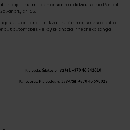
pat ir naujajame, moderniausiame ir didžiausiame Renault
Savanorių pr. 163.
ngas jūsų automobiliui, kvalifikuoti mūsų serviso centro
ault automobilis veiktų sklandžiai ir nepriekaištingai.
Klaipėda, Šilutės pl. 32
tel. +370 46 342610
Panevėžys, Klaipėdos g. 153A
tel. +370 45 598023