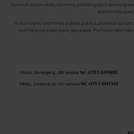
Renault automobilių techninę priežiūrą savo srities spe
automobilių parda
Automobilio techninės būklės patikra, planiniai aptarna
technikai juo pasirūpins geriausiai. Profesionalumas, 
Vilnius, Ukmergės g. 280 servisas
tel. +370 5 2490883
Vilnius, Savanoriu pr. 163 servisas
tel.
+370 5 2047160