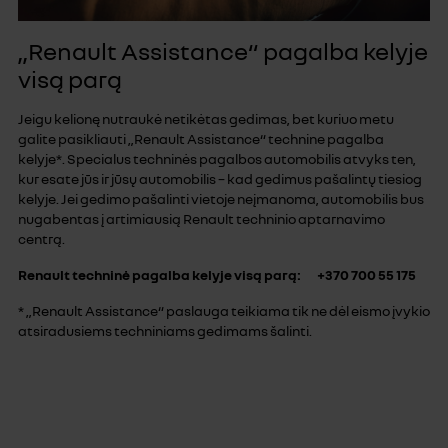
„Renault Assistance“ pagalba kelyje
visą parą
Jeigu kelionę nutraukė netikėtas gedimas, bet kuriuo metu
galite pasikliauti „Renault Assistance“ technine pagalba
kelyje*. Specialus techninės pagalbos automobilis atvyks ten,
kur esate jūs ir jūsų automobilis – kad gedimus pašalintų tiesiog
kelyje. Jei gedimo pašalinti vietoje neįmanoma, automobilis bus
nugabentas į artimiausią Renault techninio aptarnavimo
centrą.
Renault techninė pagalba kelyje visą parą: +370 700 55 175
* „Renault Assistance“ paslauga teikiama tik ne dėl eismo įvykio
atsiradusiems techniniams gedimams šalinti.