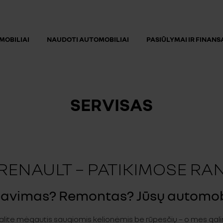
MOBILIAI
NAUDOTI AUTOMOBILIAI
PASIŪLYMAI IR FINAN
SERVISAS
 RENAULT – PATIKIMOSE RA
avimas? Remontas? Jūsų automobil
alite mėgautis saugiomis kelionėmis be rūpesčių – o mes galime