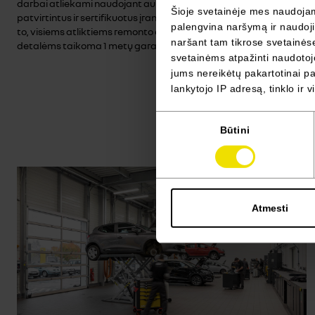
darbai atliekami naudojant aukščiausios kokybės, gamintojo
Šioje svetainėje mes naudojame
patvirtintus ir sertifikuotus įrankius bei diagnostikos įrangą. Be
palengvina naršymą ir naudojim
to, visiems atliktiems remonto darbams ir Renault atsarginėms
naršant tam tikrose svetainėse 
detalėms taikoma 1 metų garantija.
svetainėms atpažinti naudotojo
jums nereikėtų pakartotinai pas
lankytojo IP adresą, tinklo ir 
Sutikimo
Būtini
pasirinkimas
Atmesti