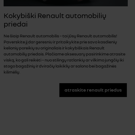
Kokybiški Renault automobilių
priedai
Ne šiaip Renault automobilis – tai jūsų Renault automobilis!
Paverskite jį dar geresniu ir pritaikykite prie savo kasdienių
kelionių poreikių su originaliais ir kokybiškais Renault
automobilių priedais. Plačiame aksesuarų pasirinkime atrasite
viską, ko gali reikėti – nuo stilingų ratlankių ar vilkimo jungčių iki
stogo bagažinių ir dviračių laikiklių ar salono bei bagažinės
kilimėlių.
atraskite renault priedus