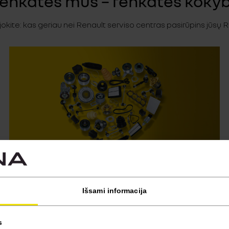
enkatės mus – renkatės koky
kite: kas geriau nei Renault serviso centras pasirūpins jūsų 
Originalios Renault dalys
Išsami informacija
Naudodami originalias Renault dalis galite būti tikri, kad
išsaugosite autentišką savo automobilio kokybę, nes visos
atsarginės detalės yra patikrinamos ir sertifikuojamos
s