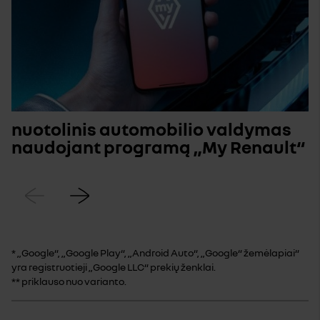
nuotolinis automobilio valdymas
naudojant programą „My Renault“
Ankstesnis
Kitas
* „Google“, „Google Play“, „Android Auto“, „Google“ žemėlapiai“
yra registruotieji „Google LLC“ prekių ženklai.
** priklauso nuo varianto.