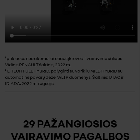
¹ priklauso nuo akumuliatoriaus įkrovos ir vairavimo stiliaus.
Vidinis RENAULT šaltinis; 2022 m.
² E-TECH FULL HYBRID, palyginti su varikliu MILD HYBRID su
automatine pavarų dėže, WLTP duomenys. Šaltinis: UTAC ir
IDIADA; 2022 m. rugsėjis.
29 PAŽANGIOSIOS
VAIRAVIMO PAGALBOS