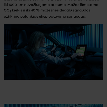
iki 1000 km nuvažiuojamo atstumo. Mažas išmetamo
CO
kiekis ir iki 40 % mažesnės degalų sąnaudos
2
užtikrina palankias eksploatavimo sąnaudas.