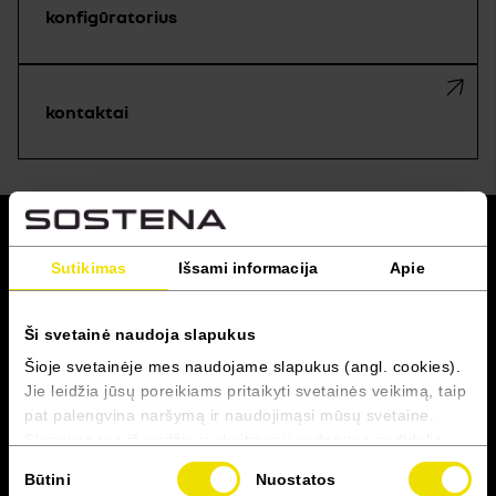
konfigūratorius
kontaktai
grįžti į viršų
Sutikimas
Išsami informacija
Apie
RENAULT PRO+
Ši svetainė naudoja slapukus
Servisas
Šioje svetainėje mes naudojame slapukus (angl. cookies).
Jie leidžia jūsų poreikiams pritaikyti svetainės veikimą, taip
Susisiekite
pat palengvina naršymą ir naudojimąsi mūsų svetaine.
Slapukas yra iš raidžių ir skaitmenų sudarytas nedidelis
failas, vartotojui naršant tam tikrose svetainėse
Sutikimo
Būtini
Nuostatos
atsiunčiamas į įrenginį (pvz., kompiuterio standųjį diską,
pasirinkimas