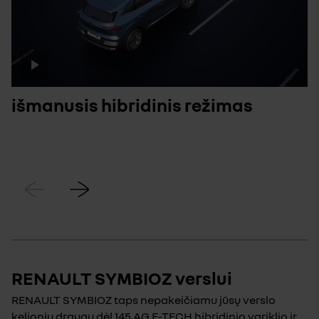
išmanusis hibridinis režimas
Ankstesnis
Kitas
RENAULT SYMBIOZ verslui
RENAULT SYMBIOZ taps nepakeičiamu jūsų verslo
kelionių draugu dėl 145 AG E-TECH hibridinio variklio ir