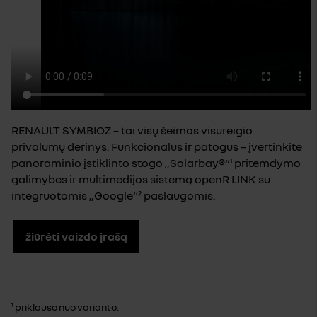
RENAULT SYMBIOZ – tai visų šeimos visureigio
privalumų derinys. Funkcionalus ir patogus – įvertinkite
panoraminio įstiklinto stogo „Solarbay®“¹ pritemdymo
galimybes ir multimedijos sistemą openR LINK su
integruotomis „Google“² paslaugomis.
žiūrėti vaizdo įrašą
¹ priklauso nuo varianto.