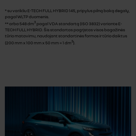
* su varikliu E-TECH FULL HYBRID 145, pripylus pilną baką degalų,
pagal WLTP duomenis.
3
** arba 548 dm
pagal VDA standartą (ISO 3832) variante E-
TECH FULL HYBRID. Šis standartas pagrįstas visos bagažinės
tūrio matavimu, naudojant standartinės formos ir tūrio daiktus
3
(200 mm x 100 mm x 50 mm = 1 dm
).