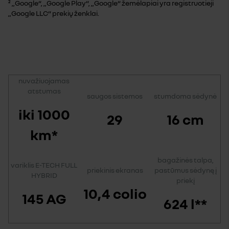
² „Google“, „Google Play“, „Google“ žemėlapiai yra registruotieji
„Google LLC“ prekių ženklai.
nuvažiuojamas
atstumas
saugos sistemos
stumdoma sėdynė
iki 1000
29
16 cm
km*
bagažinės talpa,
variklis E-TECH FULL
priekinis ekranas
pastūmus sėdynę į
HYBRID
priekį
10,4 colio
145 AG
624 l**