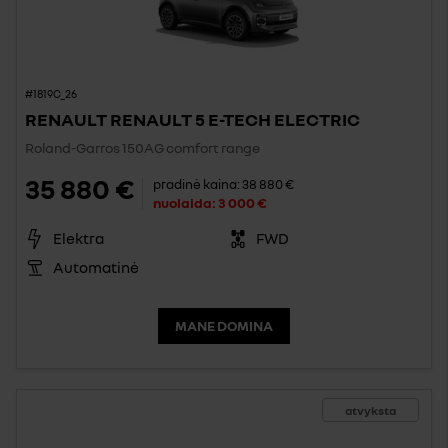
#1819C_26
RENAULT RENAULT 5 E-TECH ELECTRIC
Roland-Garros 150AG comfort range
35 880 €
pradinė kaina:
38 880 €
nuolaida:
3 000 €
Elektra
FWD
Automatinė
MANE DOMINA
atvyksta