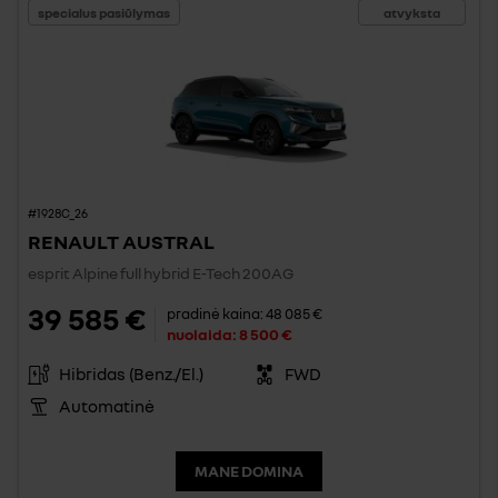
specialus pasiūlymas
atvyksta
#1928C_26
RENAULT AUSTRAL
esprit Alpine full hybrid E-Tech 200AG
39 585 €
pradinė kaina:
48 085 €
nuolaida:
8 500 €
Hibridas (Benz./El.)
FWD
Automatinė
MANE DOMINA