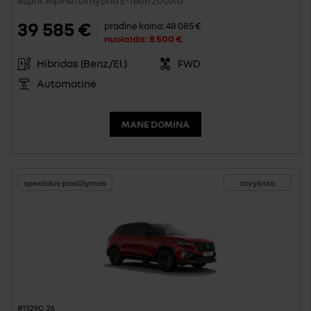
esprit Alpine full hybrid E-Tech 200AG
39 585 €
pradinė kaina:
48 085 €
nuolaida:
8 500 €
Hibridas (Benz./El.)
FWD
Automatinė
MANE DOMINA
specialus pasiūlymas
atvyksta
#1929C_26