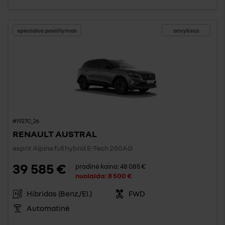
specialus pasiūlymas
atvyksta
#1927C_26
RENAULT AUSTRAL
esprit Alpine full hybrid E-Tech 200AG
39 585 €
pradinė kaina:
48 085 €
nuolaida:
8 500 €
Hibridas (Benz./El.)
FWD
Automatinė