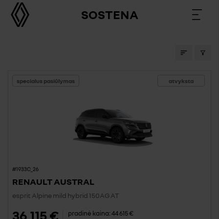
SOSTENA
AUTOMOBILIAI SALONE
specialus pasiūlymas
atvyksta
#1933C_26
RENAULT AUSTRAL
esprit Alpine mild hybrid 150AG AT
36 115 €
pradinė kaina:
44 615 €