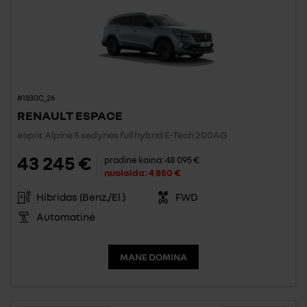
#1830C_26
RENAULT ESPACE
esprit Alpine 5 sėdynės full hybrid E-Tech 200AG
43 245 €
pradinė kaina:
48 095 €
nuolaida:
4 850 €
Hibridas (Benz./El.)
FWD
Automatinė
MANE DOMINA