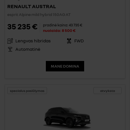
RENAULT AUSTRAL
esprit Alpine mild hybrid 150AG AT
35 235 €
pradinė kaina:
43 735 €
nuolaida:
8 500 €
Lengvas hibridas
FWD
Automatinė
MANE DOMINA
specialus pasiūlymas
atvyksta