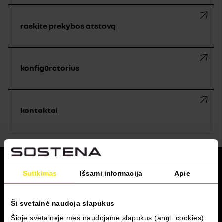
raskite prekybos atstovą
konfigūratorius
kontaktai
grįžti į viršų
Sutikimas
Išsami informacija
Apie
RENAULT PRO+
Ši svetainė naudoja slapukus
Šioje svetainėje mes naudojame slapukus (angl. cookies).