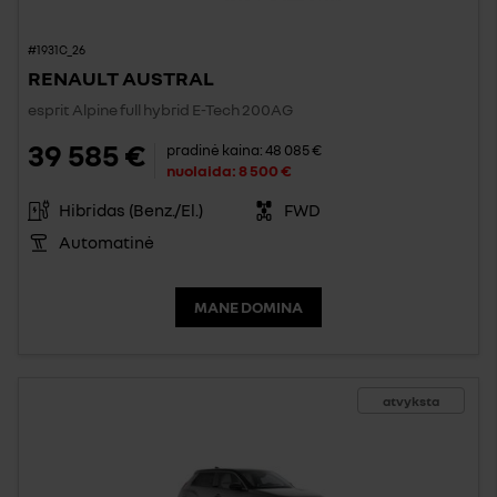
#1931C_26
RENAULT AUSTRAL
esprit Alpine full hybrid E-Tech 200AG
39 585 €
pradinė kaina:
48 085 €
nuolaida:
8 500 €
Hibridas (Benz./El.)
FWD
Automatinė
MANE DOMINA
atvyksta