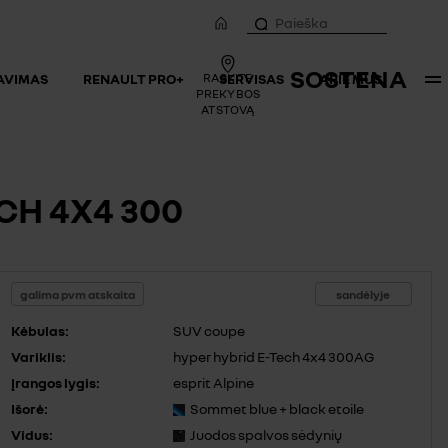
SOSTENA
SAVIMAS
RENAULT PRO+
RASKITE
SERVISAS
APIE MUS
PREKYBOS
ATSTOVĄ
CH 4X4 300
galima pvm atskaita
sandėlyje
Kėbulas:
SUV coupe
Variklis:
hyper hybrid E-Tech 4x4 300AG
Įrangos lygis:
esprit Alpine
Išorė:
Sommet blue + black etoile
Vidus:
Juodos spalvos sėdynių