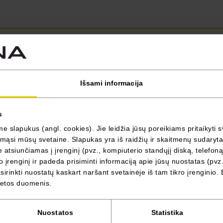
SUV coupe
hyper hybrid E-Tech 4x4 300AG
esprit Alpine
Išsami informacija
s
 slapukus (angl. cookies). Jie leidžia jūsų poreikiams pritaikyti s
ąsi mūsų svetaine. Slapukas yra iš raidžių ir skaitmenų sudarytas 
atsiunčiamas į įrenginį (pvz., kompiuterio standųjį diską, telefoną
 įrenginį ir padeda prisiminti informaciją apie jūsų nuostatas (pvz.
irinkti nuostatų kaskart naršant svetainėje iš tam tikro įrenginio. 
vietos duomenis.
Nuostatos
Statistika