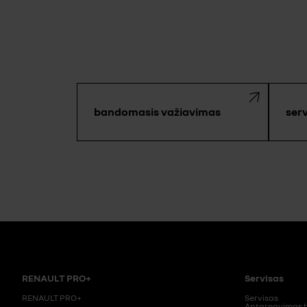
bandomasis važiavimas
ser
RENAULT PRO+
Servisas
RENAULT PRO+
Servisas
Aptarnavimas b