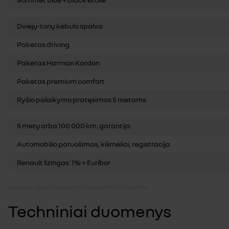
Dviejų-tonų kėbulo spalva
Paketas driving
Paketas Harman Kardon
Paketas premium comfort
Ryšio palaikymo pratęsimas 5 metams
5 metų arba 100 000 km. garantija
Automobilio paruošimas, kilimėliai, registracija
Renault lizingas: 1% + Euribor
Opcijos, įtrauktos į bendrą automobilio kainą
Techniniai duomenys