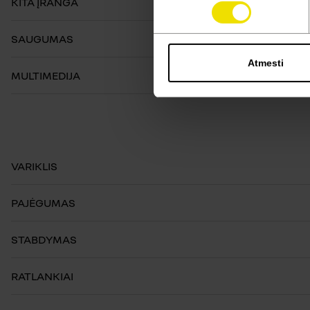
KITA ĮRANGA
SAUGUMAS
Atmesti
MULTIMEDIJA
VARIKLIS
PAJĖGUMAS
STABDYMAS
RATLANKIAI