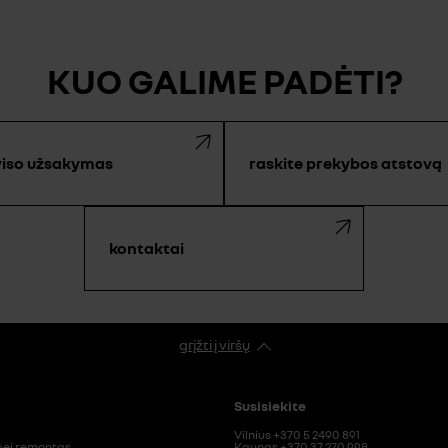
KUO GALIME PADĖTI?
viso užsakymas
raskite prekybos atstovą
kontaktai
grįžti į viršų
Susisiekite
Vilnius +370 5 2490 891
ei remontas
Kaunas +370 37 270 998