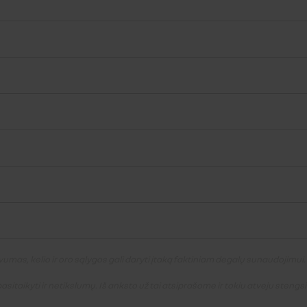
mas, kelio ir oro sąlygos gali daryti įtaką faktiniam degalų sunaudojimui.
sitaikyti ir netikslumų. Iš anksto už tai atsiprašome ir tokiu atveju steng