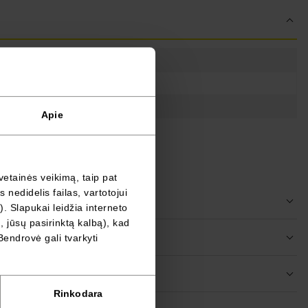
Apie
vetainės veikimą, taip pat
nedidelis failas, vartotojui
). Slapukai leidžia interneto
, jūsų pasirinktą kalbą), kad
Bendrovė gali tvarkyti
Rinkodara