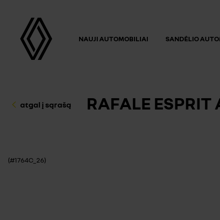
NAUJI AUTOMOBILIAI
SANDĖLIO AUTO
RAFALE ESPRIT 
atgal į sąrašą
(#1764C_26)