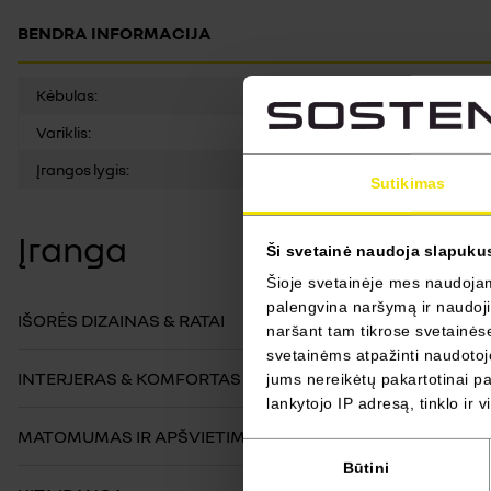
BENDRA INFORMACIJA
Kėbulas:
Variklis:
Įrangos lygis:
Sutikimas
Įranga
Ši svetainė naudoja slapuku
Šioje svetainėje mes naudojame
palengvina naršymą ir naudojim
IŠORĖS DIZAINAS & RATAI
naršant tam tikrose svetainėse 
svetainėms atpažinti naudotojo
INTERJERAS & KOMFORTAS
jums nereikėtų pakartotinai pas
lankytojo IP adresą, tinklo ir 
MATOMUMAS IR APŠVIETIMAS
Sutikimo
Būtini
pasirinkimas