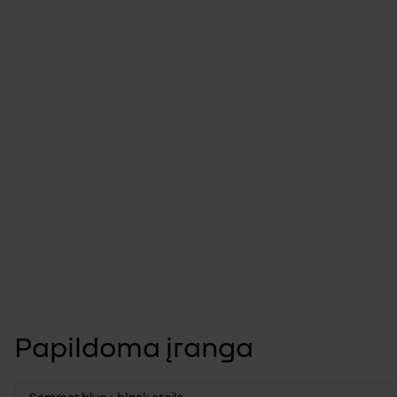
Papildoma įranga
Sommet blue + black etoile