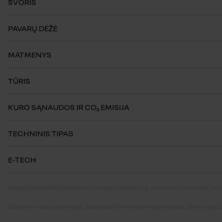
SVORIS
PAVARŲ DĖŽĖ
MATMENYS
TŪRIS
KURO SĄNAUDOS IR CO₂ EMISIJA
TECHNINIS TIPAS
E-TECH
Pagal 2004/3/EB papildomos įrangos direktyvą, vairavimo technika, krovu
Dėjome visas pastangas, kad pateiktume teisingas kainas, tačiau gali pa