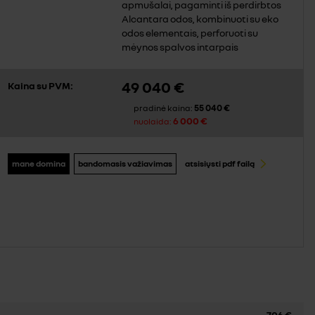
apmušalai, pagaminti iš perdirbtos
Alcantara odos, kombinuoti su eko
odos elementais, perforuoti su
mėynos spalvos intarpais
49 040 €
Kaina su PVM:
55 040 €
pradinė kaina:
6 000 €
nuolaida:
mane domina
bandomasis važiavimas
atsisiųsti pdf failą
706 €