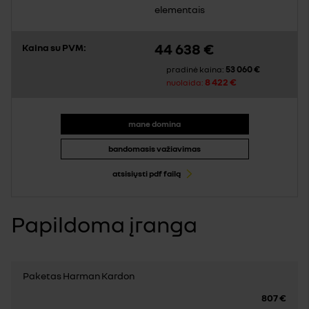
elementais
44 638 €
Kaina su PVM:
53 060 €
pradinė kaina:
8 422 €
nuolaida:
mane domina
bandomasis važiavimas
atsisiųsti pdf failą
Papildoma įranga
Paketas Harman Kardon
807 €