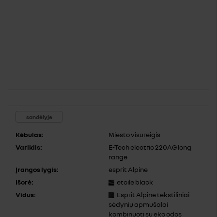
sandėlyje
Kėbulas:
Miesto visureigis
Variklis:
E-Tech electric 220AG long
range
Įrangos lygis:
esprit Alpine
Išorė:
etoile black
Vidus:
Esprit Alpine tekstiliniai
sėdynių apmušalai
kombinuoti su eko odos