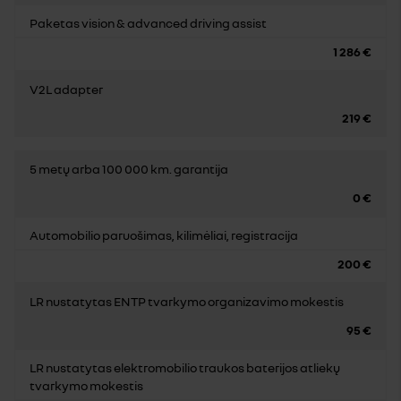
Paketas vision & advanced driving assist
1 286 €
V2L adapter
219 €
5 metų arba 100 000 km. garantija
0 €
Automobilio paruošimas, kilimėliai, registracija
200 €
LR nustatytas ENTP tvarkymo organizavimo mokestis
95 €
LR nustatytas elektromobilio traukos baterijos atliekų
tvarkymo mokestis