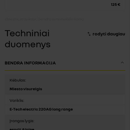
125 €
Opcijos, įtrauktos į bendrą automobilio kainą
Techniniai
duomenys
BENDRA INFORMACIJA
Kėbulas:
Miesto visureigis
Variklis:
E-Tech electric 220AG long range
Įrangos lygis:
esprit Alpine