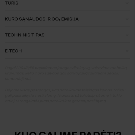
TŪRIS
KURO SĄNAUDOS IR CO₂ EMISIJA
TECHNINIS TIPAS
E-TECH
Pagal 2004/3/EB papildomos įrangos direktyvą, vairavimo technika,
krovumas, kelio ir oro sąlygos gali daryti įtaką faktiniam degalų
sunaudojimui.
Dėjome visas pastangas, kad pateiktume teisingas kainas, tačiau
gali pasitaikyti ir netikslumų. Iš anksto už tai atsiprašome ir tokiu
atveju stengsimės jums pateikti kuo geresnį pasiūlymą.
KUO GALIME PADĖTI?