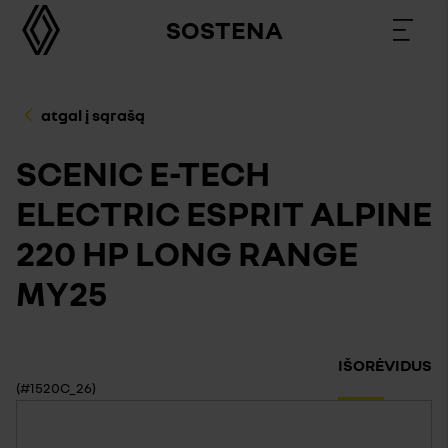
SOSTENA
atgal į sąrašą
SCENIC E-TECH
ELECTRIC ESPRIT ALPINE
220 HP LONG RANGE
MY25
IŠORĖ
VIDUS
(#1520C_26)