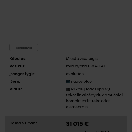
sandėlyje
Kėbulas:
Miesto visureigis
Variklis:
mild hybrid 150AG AT
Įrangos lygis:
evolution
Išorė:
naxos blue
Vidus:
Pilkos-juodos spalvų
tekstiliniai sėdynių apmušalai
kombinuoti su eko odos
elementais
31 015 €
Kaina su PVM: