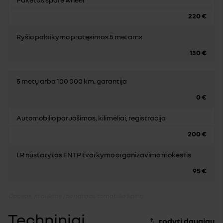
220 €
Ryšio palaikymo pratęsimas 5 metams
130 €
5 metų arba 100 000 km. garantija
0 €
Automobilio paruošimas, kilimėliai, registracija
200 €
LR nustatytas ENTP tvarkymo organizavimo mokestis
95 €
Opcijos, įtrauktos į bendrą automobilio kainą
Techniniai