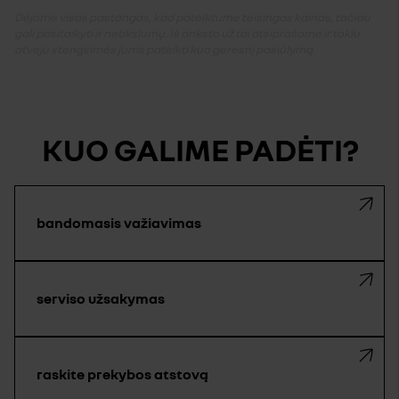
Dėjome visas pastangas, kad pateiktume teisingas kainas, tačiau
gali pasitaikyti ir netikslumų. Iš anksto už tai atsiprašome ir tokiu
atveju stengsimės jums pateikti kuo geresnį pasiūlymą.
KUO GALIME PADĖTI?
bandomasis važiavimas
serviso užsakymas
raskite prekybos atstovą