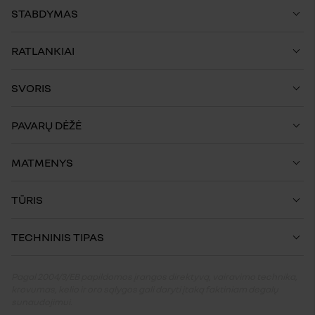
STABDYMAS
RATLANKIAI
SVORIS
PAVARŲ DĖŽĖ
MATMENYS
TŪRIS
TECHNINIS TIPAS
Pagal 2004/3/EB papildomos įrangos direktyvą, vairavimo technika,
krovumas, kelio ir oro sąlygos gali daryti įtaką faktiniam degalų
sunaudojimui.