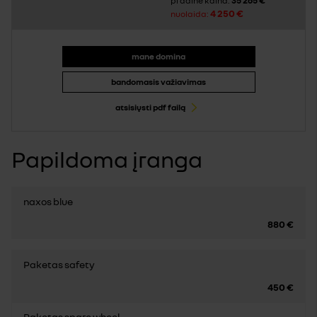
35 265 €
pradinė kaina:
4 250 €
nuolaida:
mane domina
bandomasis važiavimas
atsisiųsti pdf failą
Papildoma įranga
naxos blue
880 €
Paketas safety
450 €
Paketas spare wheel