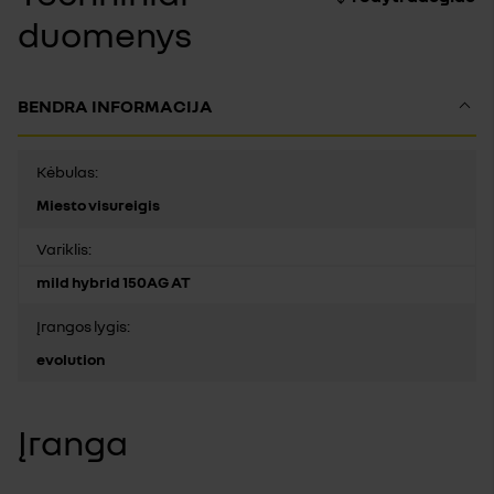
duomenys
BENDRA INFORMACIJA
Kėbulas:
Miesto visureigis
Variklis:
mild hybrid 150AG AT
Įrangos lygis:
evolution
Įranga