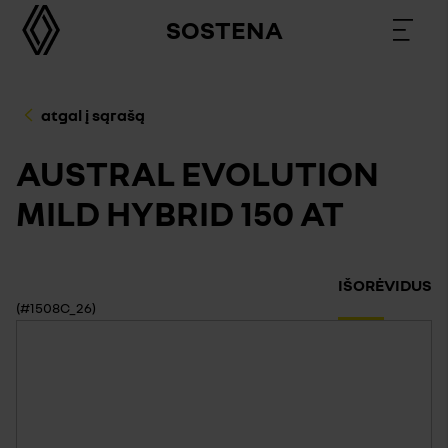
SOSTENA
atgal į sąrašą
AUSTRAL EVOLUTION
MILD HYBRID 150 AT
IŠORĖ
VIDUS
(#1508C_26)