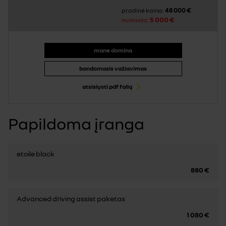
48 000 €
pradinė kaina:
5 000 €
nuolaida:
mane domina
bandomasis važiavimas
atsisiųsti pdf failą
Papildoma įranga
etoile black
880 €
Advanced driving assist paketas
1 080 €