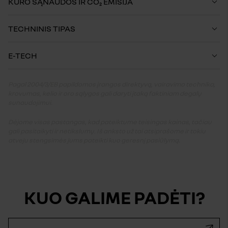
KURO SĄNAUDOS IR CO₂ EMISIJA
TECHNINIS TIPAS
E-TECH
Pagal 2004/3/EB papildomos įrangos direktyvą, vairavimo technika,
krovumas, kelio ir oro sąlygos gali daryti įtaką faktiniam degalų
sunaudojimui.
Dėjome visas pastangas, kad pateiktume teisingas kainas, tačiau
gali pasitaikyti ir netikslumų. Iš anksto už tai atsiprašome ir tokiu
atveju stengsimės jums pateikti kuo geresnį pasiūlymą.
KUO GALIME PADĖTI?