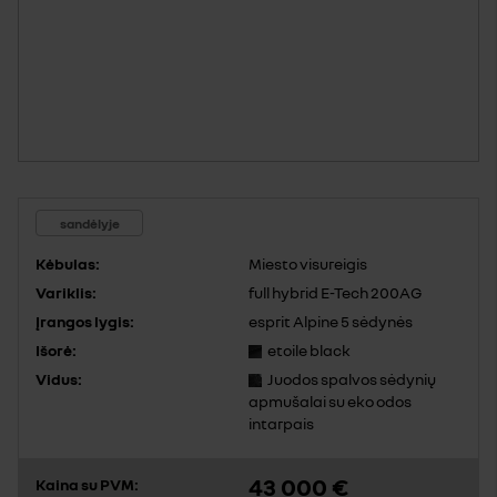
sandėlyje
Kėbulas:
Miesto visureigis
Variklis:
full hybrid E-Tech 200AG
Įrangos lygis:
esprit Alpine 5 sėdynės
Išorė:
etoile black
Vidus:
Juodos spalvos sėdynių
apmušalai su eko odos
intarpais
43 000 €
Kaina su PVM: