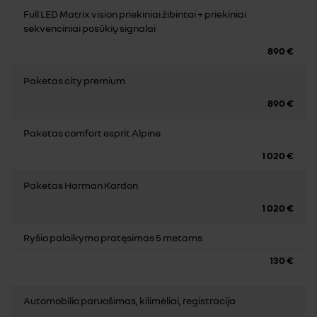
Full LED Matrix vision priekiniai žibintai + priekiniai
sekvenciniai posūkių signalai
890 €
Paketas city premium
890 €
Paketas comfort esprit Alpine
1 020 €
Paketas Harman Kardon
1 020 €
Ryšio palaikymo pratęsimas 5 metams
130 €
Automobilio paruošimas, kilimėliai, registracija