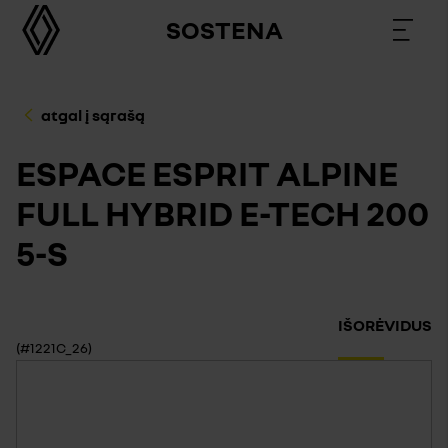
SOSTENA
atgal į sąrašą
ESPACE ESPRIT ALPINE
FULL HYBRID E-TECH 200
5-S
IŠORĖ
VIDUS
(#1221C_26)