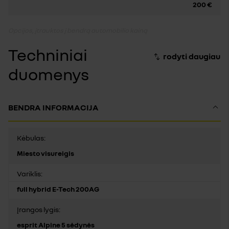
200 €
Opcijos, įtrauktos į bendrą automobilio kainą
Techniniai
duomenys
BENDRA INFORMACIJA
Kėbulas:
Miesto visureigis
Variklis:
full hybrid E-Tech 200AG
Įrangos lygis:
esprit Alpine 5 sėdynės