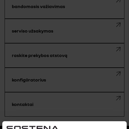
bandomasis važiavimas
serviso užsakymas
raskite prekybos atstovą
konfigūratorius
kontaktai