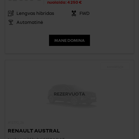
nuolaida:
4 250 €
Lengvas hibridas
FWD
Automatinė
MANE DOMINA
sandėlyje
REZERVUOTA
#1277C_26
RENAULT AUSTRAL