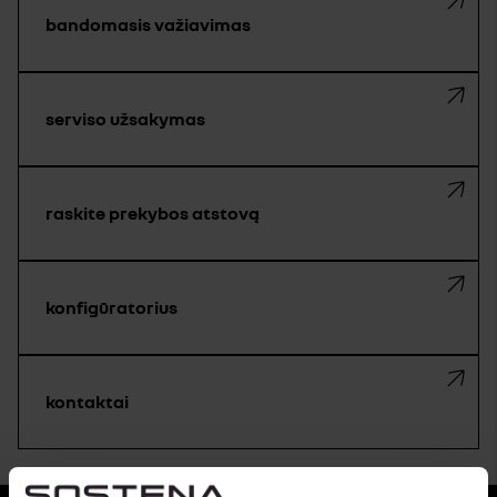
bandomasis važiavimas
serviso užsakymas
raskite prekybos atstovą
konfigūratorius
kontaktai