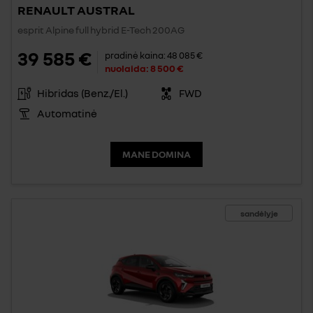
RENAULT AUSTRAL
esprit Alpine full hybrid E-Tech 200AG
39 585 €
pradinė kaina:
48 085 €
nuolaida:
8 500 €
Hibridas (Benz./El.)
FWD
Automatinė
MANE DOMINA
sandėlyje