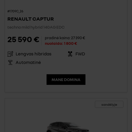
#1709C_26
RENAULT CAPTUR
techno mild hybrid 140AG EDC
25 590 €
pradinė kaina:
27 390 €
nuolaida:
1 800 €
Lengvas hibridas
FWD
Automatinė
MANE DOMINA
sandėlyje