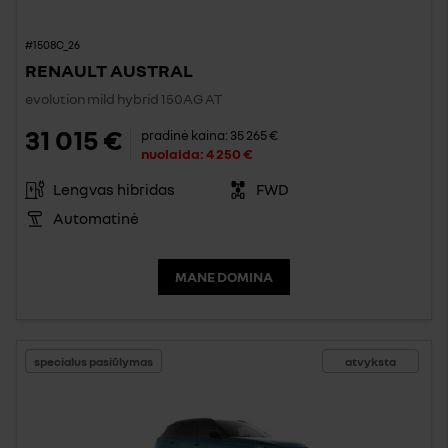
#1508C_26
RENAULT AUSTRAL
evolution mild hybrid 150AG AT
31 015 €
pradinė kaina:
35 265 €
nuolaida:
4 250 €
Lengvas hibridas
FWD
Automatinė
MANE DOMINA
specialus pasiūlymas
atvyksta