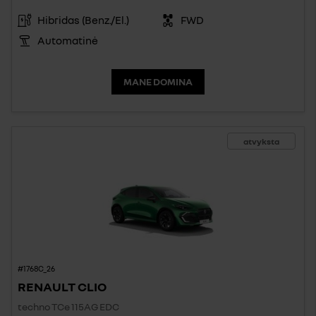
Hibridas (Benz./El.)
FWD
Automatinė
MANE DOMINA
atvyksta
#1768C_26
RENAULT CLIO
techno TCe 115AG EDC