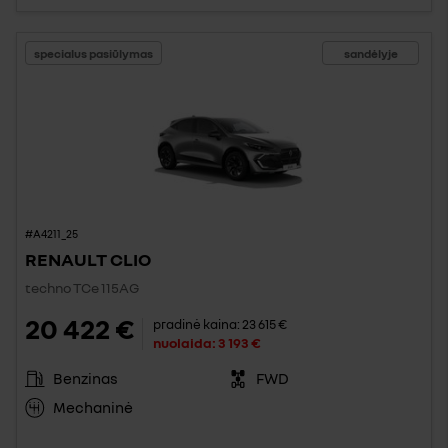
specialus pasiūlymas
sandėlyje
#A4211_25
RENAULT CLIO
techno TCe 115AG
20 422 €
pradinė kaina:
23 615 €
nuolaida:
3 193 €
Benzinas
FWD
Mechaninė