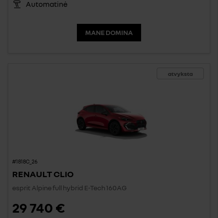
Automatinė
MANE DOMINA
atvyksta
#1818C_26
RENAULT CLIO
esprit Alpine full hybrid E-Tech 160AG
29 740 €