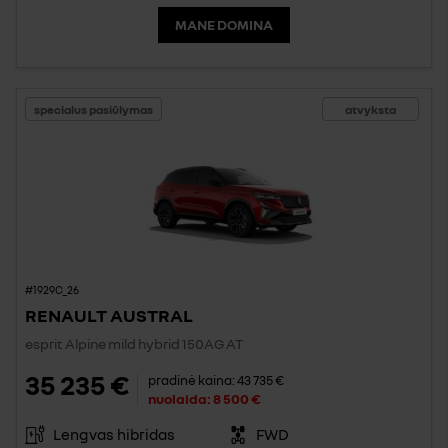
MANE DOMINA
specialus pasiūlymas
atvyksta
#1929C_26
RENAULT AUSTRAL
esprit Alpine mild hybrid 150AG AT
35 235 €
pradinė kaina:
43 735 €
nuolaida:
8 500 €
Lengvas hibridas
FWD