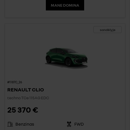
MANE DOMINA
sandėlyje
#1187C_26
RENAULT CLIO
techno TCe 115AG EDC
25 370 €
Benzinas
FWD