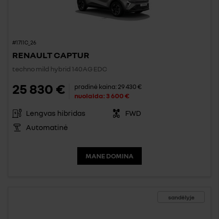
#1711C_26
RENAULT CAPTUR
techno mild hybrid 140AG EDC
25 830 €
pradinė kaina:
29 430 €
nuolaida:
3 600 €
Lengvas hibridas
FWD
Automatinė
MANE DOMINA
sandėlyje