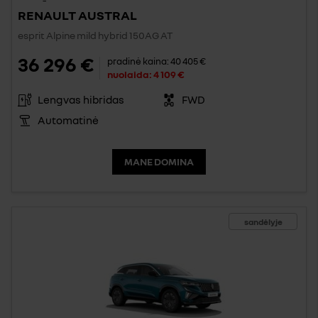
RENAULT AUSTRAL
esprit Alpine mild hybrid 150AG AT
36 296 €
pradinė kaina:
40 405 €
nuolaida:
4 109 €
Lengvas hibridas
FWD
Automatinė
MANE DOMINA
sandėlyje