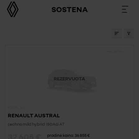
SOSTENA
SANDĖLIO AUTOMOBILIAI
sandėlyje
REZERVUOTA
#1278C_26
RENAULT AUSTRAL
techno mild hybrid 150AG AT
32 605 €
pradinė kaina:
36 855 €