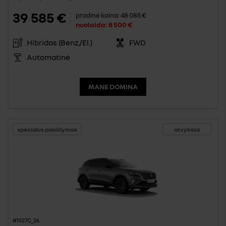
39 585 €
pradinė kaina:
48 085 €
nuolaida:
8 500 €
Hibridas (Benz./El.)
FWD
Automatinė
MANE DOMINA
specialus pasiūlymas
atvyksta
#1927C_26