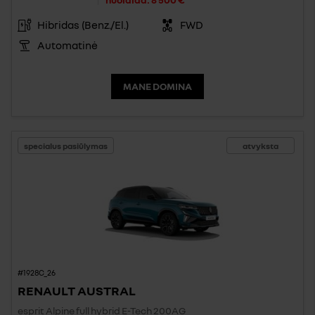
Hibridas (Benz./El.)
FWD
Automatinė
MANE DOMINA
specialus pasiūlymas
atvyksta
#1928C_26
RENAULT AUSTRAL
esprit Alpine full hybrid E-Tech 200AG