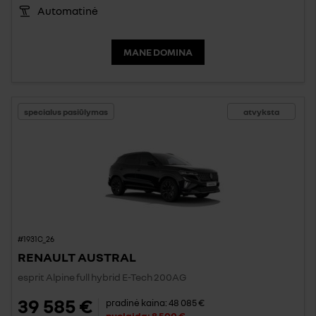
Automatinė
MANE DOMINA
specialus pasiūlymas
atvyksta
#1931C_26
RENAULT AUSTRAL
esprit Alpine full hybrid E-Tech 200AG
39 585 €
pradinė kaina:
48 085 €
nuolaida:
8 500 €