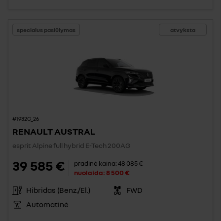
specialus pasiūlymas
atvyksta
#1932C_26
RENAULT AUSTRAL
esprit Alpine full hybrid E-Tech 200AG
39 585 €
pradinė kaina:
48 085 €
nuolaida:
8 500 €
Hibridas (Benz./El.)
FWD
Automatinė