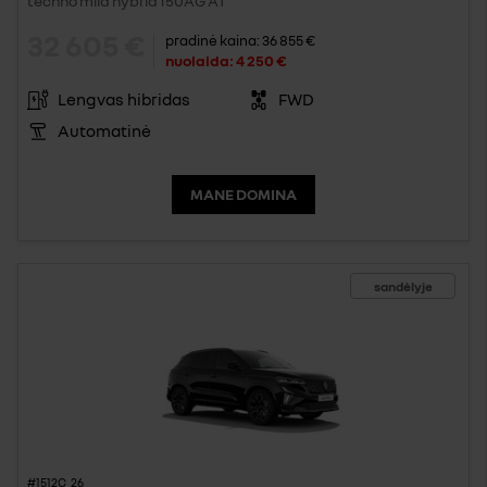
techno mild hybrid 150AG AT
32 605 €
pradinė kaina:
36 855 €
nuolaida:
4 250 €
Lengvas hibridas
FWD
Automatinė
MANE DOMINA
sandėlyje
#1512C_26