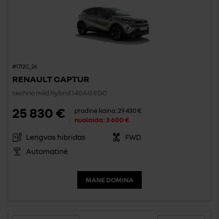
#1712C_26
RENAULT CAPTUR
techno mild hybrid 140AG EDC
25 830 €
pradinė kaina:
29 430 €
nuolaida:
3 600 €
Lengvas hibridas
FWD
Automatinė
MANE DOMINA