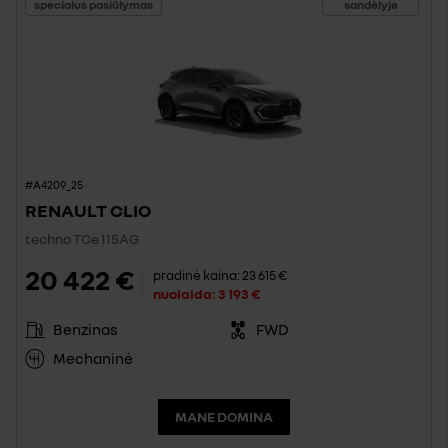
specialus pasiūlymas
sandėlyje
#A4209_25
RENAULT CLIO
techno TCe 115AG
20 422 €
pradinė kaina:
23 615 €
nuolaida:
3 193 €
Benzinas
FWD
Mechaninė
MANE DOMINA