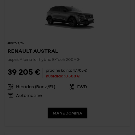
#1926C_26
RENAULT AUSTRAL
esprit Alpine full hybrid E-Tech 200AG
39 205 €
pradinė kaina:
47 705 €
nuolaida:
8 500 €
Hibridas (Benz./El.)
FWD
Automatinė
MANE DOMINA