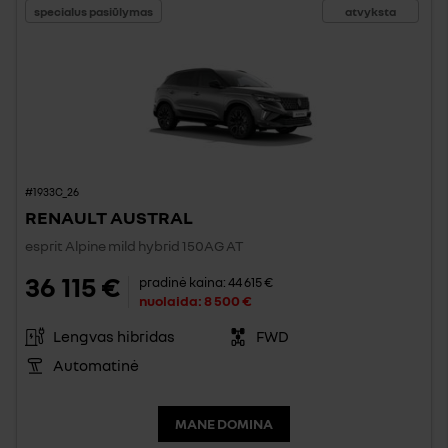
specialus pasiūlymas
atvyksta
#1933C_26
RENAULT AUSTRAL
esprit Alpine mild hybrid 150AG AT
36 115 €
pradinė kaina:
44 615 €
nuolaida:
8 500 €
Lengvas hibridas
FWD
Automatinė
MANE DOMINA