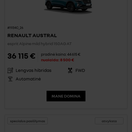
#1934C_26
RENAULT AUSTRAL
esprit Alpine mild hybrid 150AG AT
36 115 €
pradinė kaina:
44 615 €
nuolaida:
8 500 €
Lengvas hibridas
FWD
Automatinė
MANE DOMINA
specialus pasiūlymas
atvyksta