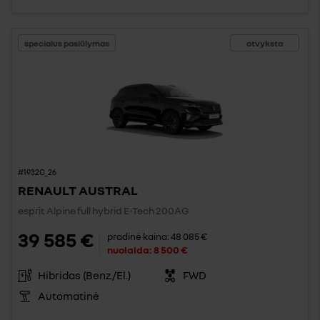
specialus pasiūlymas
atvyksta
#1932C_26
RENAULT AUSTRAL
esprit Alpine full hybrid E-Tech 200AG
39 585 €
pradinė kaina:
48 085 €
nuolaida:
8 500 €
Hibridas (Benz./El.)
FWD
Automatinė