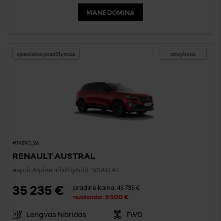
MANE DOMINA
specialus pasiūlymas
atvyksta
#1929C_26
RENAULT AUSTRAL
esprit Alpine mild hybrid 150AG AT
35 235 €
pradinė kaina:
43 735 €
nuolaida:
8 500 €
Lengvas hibridas
FWD