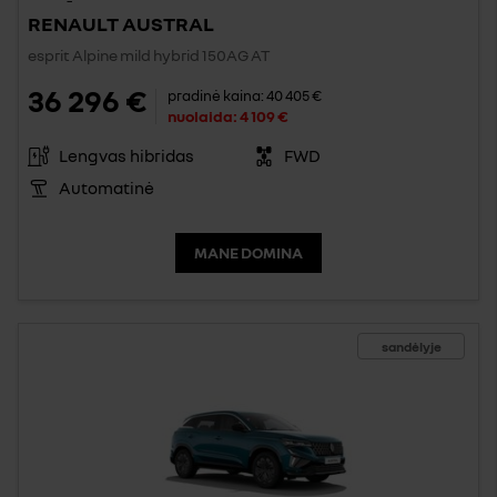
RENAULT AUSTRAL
esprit Alpine mild hybrid 150AG AT
36 296 €
pradinė kaina:
40 405 €
nuolaida:
4 109 €
Lengvas hibridas
FWD
Automatinė
MANE DOMINA
sandėlyje