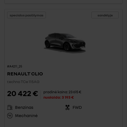
specialus pasiūlymas
sandėlyje
#A4211_25
RENAULT CLIO
techno TCe 115AG
20 422 €
pradinė kaina:
23 615 €
nuolaida:
3 193 €
Benzinas
FWD
Mechaninė