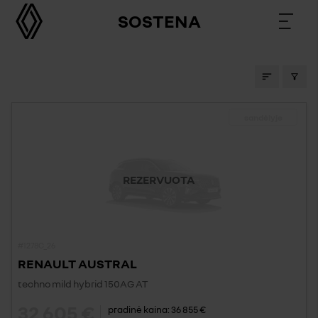
SOSTENA
SANDĖLIO AUTOMOBILIAI
sandėlyje
REZERVUOTA
#1278C_26
RENAULT AUSTRAL
techno mild hybrid 150AG AT
32 605 €
pradinė kaina:
36 855 €