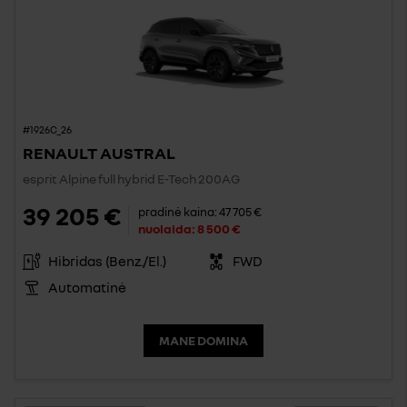
#1926C_26
RENAULT AUSTRAL
esprit Alpine full hybrid E-Tech 200AG
39 205 €
pradinė kaina:
47 705 €
nuolaida:
8 500 €
Hibridas (Benz./El.)
FWD
Automatinė
MANE DOMINA