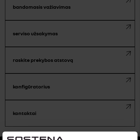
bandomasis važiavimas
serviso užsakymas
raskite prekybos atstovą
konfigūratorius
kontaktai