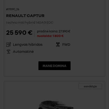
#1709C_26
RENAULT CAPTUR
techno mild hybrid 140AG EDC
25 590 €
pradinė kaina:
27 390 €
nuolaida:
1 800 €
Lengvas hibridas
FWD
Automatinė
MANE DOMINA
sandėlyje