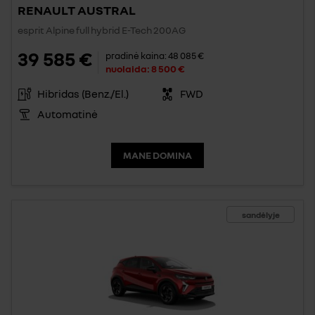
RENAULT AUSTRAL
esprit Alpine full hybrid E-Tech 200AG
39 585 €
pradinė kaina:
48 085 €
nuolaida:
8 500 €
Hibridas (Benz./El.)
FWD
Automatinė
MANE DOMINA
sandėlyje