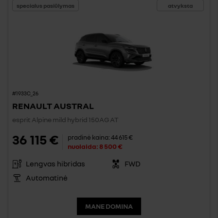
specialus pasiūlymas
atvyksta
#1933C_26
RENAULT AUSTRAL
esprit Alpine mild hybrid 150AG AT
36 115 €
pradinė kaina:
44 615 €
nuolaida:
8 500 €
Lengvas hibridas
FWD
Automatinė
MANE DOMINA