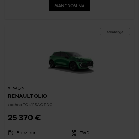
MANE DOMINA
sandėlyje
#1187C_26
RENAULT CLIO
techno TCe 115AG EDC
25 370 €
Benzinas
FWD