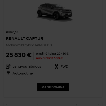
#1712C_26
RENAULT CAPTUR
techno mild hybrid 140AG EDC
25 830 €
pradinė kaina:
29 430 €
nuolaida:
3 600 €
Lengvas hibridas
FWD
Automatinė
MANE DOMINA