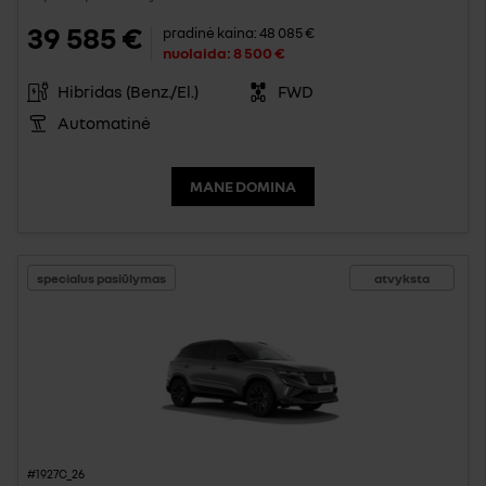
39 585 €
pradinė kaina:
48 085 €
nuolaida:
8 500 €
Hibridas (Benz./El.)
FWD
Automatinė
MANE DOMINA
specialus pasiūlymas
atvyksta
#1927C_26