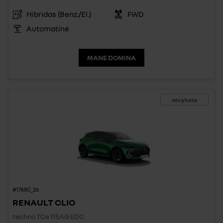
Hibridas (Benz./El.)
FWD
Automatinė
MANE DOMINA
atvyksta
#1768C_26
RENAULT CLIO
techno TCe 115AG EDC