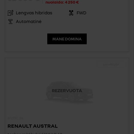
nuolaida:
4 250 €
Lengvas hibridas
FWD
Automatinė
MANE DOMINA
sandėlyje
REZERVUOTA
#1277C_26
RENAULT AUSTRAL