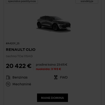
specialus pasiūlymas
sandėlyje
#A4209_25
RENAULT CLIO
techno TCe 115AG
20 422 €
pradinė kaina:
23 615 €
nuolaida:
3 193 €
Benzinas
FWD
Mechaninė
MANE DOMINA