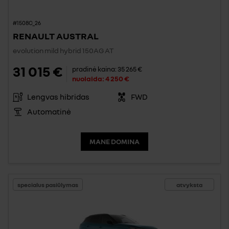
#1508C_26
RENAULT AUSTRAL
evolution mild hybrid 150AG AT
31 015 €
pradinė kaina:
35 265 €
nuolaida:
4 250 €
Lengvas hibridas
FWD
Automatinė
MANE DOMINA
specialus pasiūlymas
atvyksta