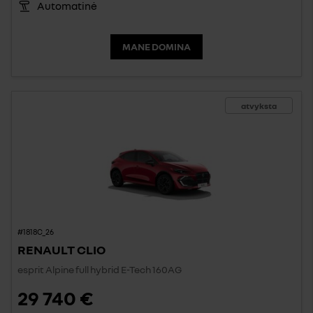
Automatinė
MANE DOMINA
atvyksta
#1818C_26
RENAULT CLIO
esprit Alpine full hybrid E-Tech 160AG
29 740 €