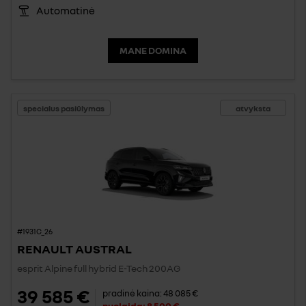
Automatinė
MANE DOMINA
specialus pasiūlymas
atvyksta
#1931C_26
RENAULT AUSTRAL
esprit Alpine full hybrid E-Tech 200AG
39 585 €
pradinė kaina:
48 085 €
nuolaida:
8 500 €