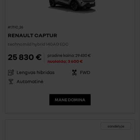
#1711C_26
RENAULT CAPTUR
techno mild hybrid 140AG EDC
25 830 €
pradinė kaina:
29 430 €
nuolaida:
3 600 €
Lengvas hibridas
FWD
Automatinė
MANE DOMINA
sandėlyje