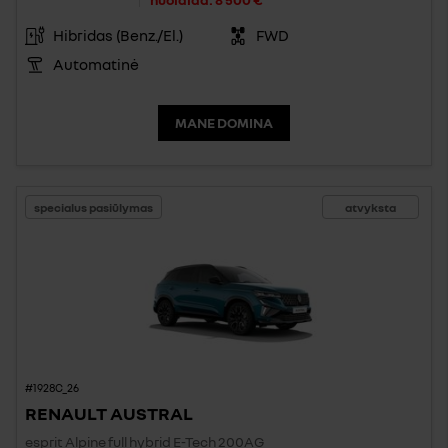
Hibridas (Benz./El.)
FWD
Automatinė
MANE DOMINA
specialus pasiūlymas
atvyksta
#1928C_26
RENAULT AUSTRAL
esprit Alpine full hybrid E-Tech 200AG