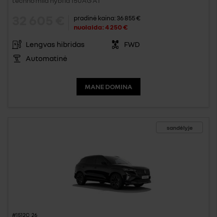
techno mild hybrid 150AG AT
32 605 €
pradinė kaina:
36 855 €
nuolaida:
4 250 €
Lengvas hibridas
FWD
Automatinė
MANE DOMINA
sandėlyje
#1512C_26