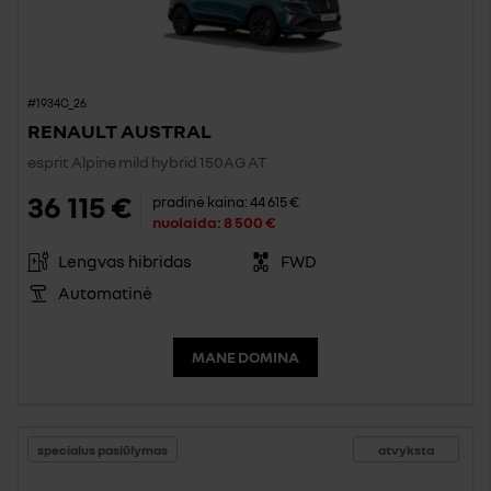
#1934C_26
RENAULT AUSTRAL
esprit Alpine mild hybrid 150AG AT
36 115 €
pradinė kaina:
44 615 €
nuolaida:
8 500 €
Lengvas hibridas
FWD
Automatinė
MANE DOMINA
specialus pasiūlymas
atvyksta