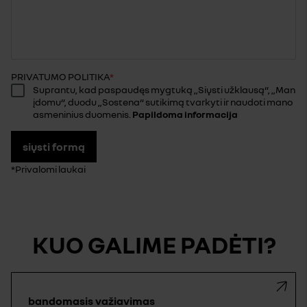
PRIVATUMO POLITIKA
Suprantu, kad paspaudęs mygtuką „Siųsti užklausą“, „Man
įdomu“, duodu „Sostena“ sutikimą tvarkyti ir naudoti mano
asmeninius duomenis.
Papildoma informacija
siųsti formą
*Privalomi laukai
KUO GALIME PADĖTI?
bandomasis važiavimas