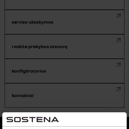
serviso užsakymas
raskite prekybos atstovą
konfigūratorius
kontaktai
grįžti į viršų