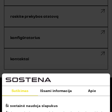
raskite prekybos atstovą
konfigūratorius
kontaktai
grįžti į viršų
Sutikimas
Išsami informacija
Apie
RENAULT PRO+
Ši svetainė naudoja slapukus