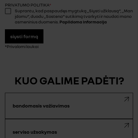
PRIVATUMO POLITIKA
Suprantu, kad paspaudęs mygtuką „Siųsti užklausą“, „Man
įdomu“, duodu „Sostena“ sutikimą tvarkyti ir naudoti mano
asmeninius duomenis.
Papildoma informacija
siųsti formą
*Privalomi laukai
KUO GALIME PADĖTI?
bandomasis važiavimas
serviso užsakymas