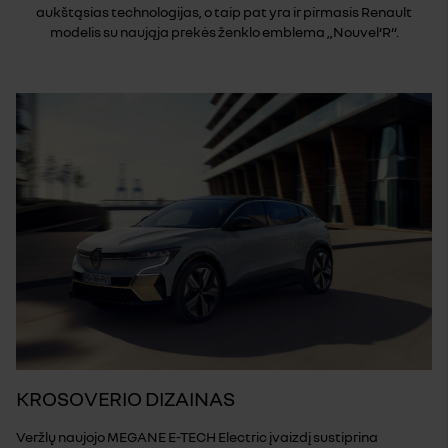
aukštąsias technologijas, o taip pat yra ir pirmasis Renault
modelis su naująja prekės ženklo emblema „Nouvel‘R“.
KROSOVERIO DIZAINAS
Veržlų naujojo MEGANE E-TECH Electric įvaizdį sustiprina