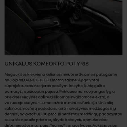
UNIKALUS KOMFORTO POTYRIS
Mėgaukitės kiekviena kelionės minute erdviame ir patogiame
naujojo MEGANE E-TECH Electric salone. Apgalvotai
suprojektuotas interjeras pasižymi kokybe, kurią galite
pamatyti, apčiuopti ir pajusti. Priklausomai nuo įrangos lygio,
priekinės sėdynės gali būti šildomos ir valdomos elektra, o
vairuotojo sėdynė – su masažo ir atminties funkcija. Unikalią
salono atmosferą padeda sukurti inovatyvios medžiagos ir jų
deriniai, pavyzdžiui, 100 proc. iš perdirbtų medžiagų pagamintos
tekstilės apdaila prietaisų skyde ir sėdynių apmušalai su
dirbtinės odos intarpais „Techno“ įrangos lygyje. Aukščiausios