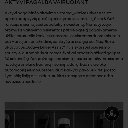
AKTYVI PAGALBA VAIRUOJANT
Aktyvi pagalbinė vairavimo sistema „Active Driver Assist“
apima adaptyvią greičio palaikymo sistemą su „Stop & Go“
funkcija ir eismo juostos palaikymo sistemą. Numatytuoju
režimu šis vairavimo asistentas pritaiko greitį pagal kameros
užfiksuotus kelio ženklus ir navigacijos sistemos duomenis, taip
pat – artėjant prie žiedinių sankryžų ar staigių posūkių. Be to,
aktyvavus „Active Driver Assist“ ir visiškai sustojus eismo
spūstyje, automobilis automatiškai vėl pradėti važiuoti gali per
30 sekundžių. Dar pažangesnė eismo juostos palaikymo sistema
naudoja priekinę kamerą ir šoninį radarą, kad nukreiptų
automobilį į eismo juostos vidurį, kai kyla pavojus kirsti juostą
žyminčią liniją ar susidurti su kita transporto priemone arba
nuvažiuoti nuo kelio.