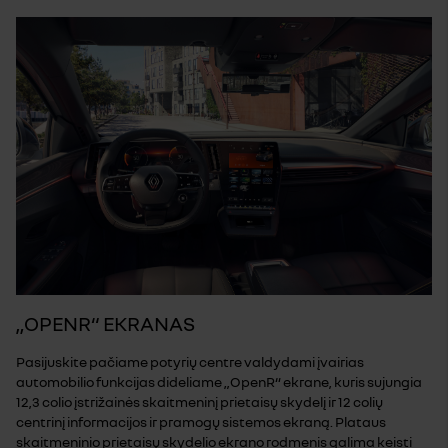
„OPENR“ EKRANAS
Pasijuskite pačiame potyrių centre valdydami įvairias
automobilio funkcijas dideliame „OpenR“ ekrane, kuris sujungia
12,3 colio įstrižainės skaitmeninį prietaisų skydelį ir 12 colių
centrinį informacijos ir pramogų sistemos ekraną. Plataus
skaitmeninio prietaisų skydelio ekrano rodmenis galima keisti