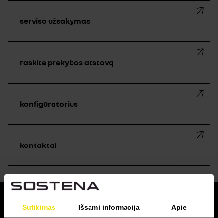
serviso užsakymas
raskite prekybos atstovą
konfigūratorius
kontaktai
grįžti į viršų
Sutikimas
Išsami informacija
Apie