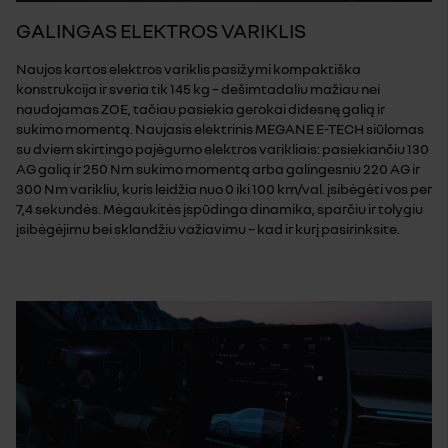
GALINGAS ELEKTROS VARIKLIS
Naujos kartos elektros variklis pasižymi kompaktiška
konstrukcija ir sveria tik 145 kg – dešimtadaliu mažiau nei
naudojamas ZOE, tačiau pasiekia gerokai didesnę galią ir
sukimo momentą. Naujasis elektrinis MEGANE E-TECH siūlomas
su dviem skirtingo pajėgumo elektros varikliais: pasiekiančiu 130
AG galią ir 250 Nm sukimo momentą arba galingesniu 220 AG ir
300 Nm varikliu, kuris leidžia nuo 0 iki 100 km/val. įsibėgėti vos per
7,4 sekundės. Mėgaukitės įspūdinga dinamika, sparčiu ir tolygiu
įsibėgėjimu bei sklandžiu važiavimu – kad ir kurį pasirinksite.