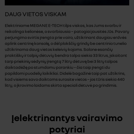
DAUG VIETOS VISKAM
Elektriniame MEGANE E-TECH tilps viskas, kas Jums svarbu ir
reikalinga kelionėse, o svarbiausia – patogiai jausitės Jūs. Pavarų
perjungimo svirtis įrengta prie vairo, užtikrinant daugiau erdvės
aplink centrinę konsolę, o dėl plokščių grindų be centrinio tunelio
užtikrinama daug vietos keleivių kojoms. Salone esančių
praktiškų ir talpių dėtuvių bendra talpa siekia 33 litrus, įskaitant
tarp priekinių sėdynių įrengtą 7 litrų dėtuvę bei 3 litrų talpos
daiktadėžę po stumdomu porankiu – čia taip įrengti du
papildomi puodelių laikikliai. Didelė bagažinė taip pat užtikrins,
kad visiems savo daiktams surasite vietos – jos tūris siekia 440
litrų, o įkrovimo laidams skirta speciali dėtuvė po grindimis.
Įelektrinantys vairavimo
potyriai