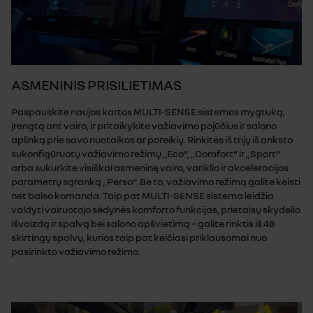
ASMENINIS PRISILIETIMAS
Paspauskite naujos kartos MULTI-SENSE sistemos mygtuką,
įrengtą ant vairo, ir pritaikykite važiavimo pojūčius ir salono
aplinką prie savo nuotaikos ar poreikių. Rinkitės iš trijų iš anksto
sukonfigūruotų važiavimo režimų „Eco“, „Comfort“ ir „Sport“
arba sukurkite visiškai asmeninę vairo, variklio ir akceleracijos
parametrų sąranką „Perso“. Be to, važiavimo režimą galite keisti
net balso komanda. Taip pat MULTI-SENSE sistema leidžia
valdyti vairuotojo sėdynės komforto funkcijas, prietaisų skydelio
išvaizdą ir spalvą bei salono apšvietimą – galite rinktis iš 48
skirtingų spalvų, kurios taip pat keičiasi priklausomai nuo
pasirinkto važiavimo režimo.