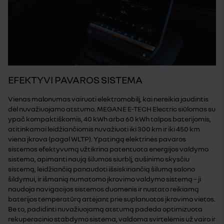
EFEKTYVI PAVAROS SISTEMA
Vienas malonumas vairuoti elektromobilį, kai nereikia jaudintis
dėl nuvažiuojamo atstumo. MEGANE E-TECH Electric siūlomas su
ypač kompaktiškomis, 40 kWh arba 60 kWh talpos baterijomis,
atitinkamai leidžiančiomis nuvažiuoti iki 300 km ir iki 450 km
viena įkrova (pagal WLTP). Ypatingą elektrinės pavaros
sistemos efektyvumą užtikrina patentuota energijos valdymo
sistema, apimanti naują šilumos siurblį, aušinimo skysčiu
sistemą, leidžiančią panaudoti išsiskiriančią šilumą salono
šildymui, ir išmanią numatomo įkrovimo valdymo sistemą – ji
naudoja navigacijos sistemos duomenis ir nustato reikiamą
baterijos temperatūrą artėjant prie suplanuotos įkrovimo vietos.
Be to, padidinti nuvažiuojamą atstumą padeda optimizuota
rekuperacinio stabdymo sistema, valdoma svirtelėmis už vairo ir