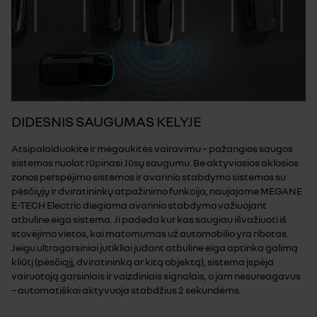
DIDESNIS SAUGUMAS KELYJE
Atsipalaiduokite ir mėgaukitės vairavimu – pažangios saugos
sistemos nuolat rūpinasi Jūsų saugumu. Be aktyviosios aklosios
zonos perspėjimo sistemos ir avarinio stabdymo sistemos su
pėsčiųjų ir dviratininkų atpažinimo funkcija, naujajame MEGANE
E-TECH Electric diegiama avarinio stabdymo važiuojant
atbuline eiga sistema. Ji padeda kur kas saugiau išvažiuoti iš
stovėjimo vietos, kai matomumas už automobilio yra ribotas.
Jeigu ultragarsiniai jutikliai judant atbuline eiga aptinka galimą
kliūtį (pėsčiąjį, dviratininką ar kitą objektą), sistema įspėja
vairuotoją garsiniais ir vaizdiniais signalais, o jam nesureagavus
– automatiškai aktyvuoja stabdžius 2 sekundėms.