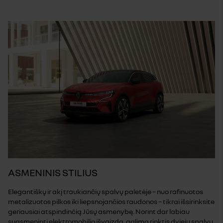
ASMENINIS STILIUS
Elegantiškų ir akį traukiančių spalvų paletėje – nuo rafinuotos
metalizuotos pilkos iki liepsnojančios raudonos – tikrai išsirinksite
geriausiai atspindinčią Jūsų asmenybę. Norint dar labiau
suasmeninti elektromobilio išvaizdą, galima rinktis dviejų spalvų