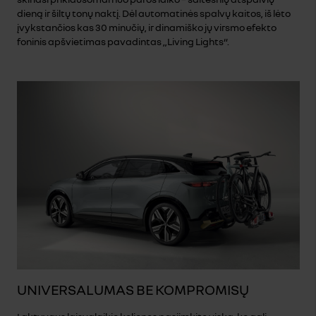
dieną ir šiltų tonų naktį. Dėl automatinės spalvų kaitos, iš lėto
įvykstančios kas 30 minučių, ir dinamiško jų virsmo efekto
foninis apšvietimas pavadintas „Living Lights“.
UNIVERSALUMAS BE KOMPROMISŲ