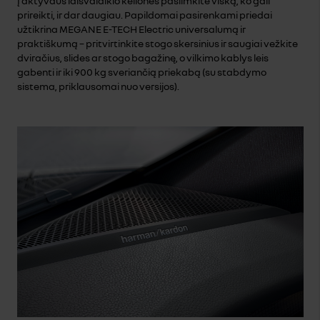
Į aktyvaus laisvalaikio keliones pasiimkite viską, ko gali
prireikti, ir dar daugiau. Papildomai pasirenkami priedai
užtikrina MEGANE E-TECH Electric universalumą ir
praktiškumą – pritvirtinkite stogo skersinius ir saugiai vežkite
dviračius, slides ar stogo bagažinę, o vilkimo kablys leis
gabenti ir iki 900 kg sveriančią priekabą (su stabdymo
sistema, priklausomai nuo versijos).