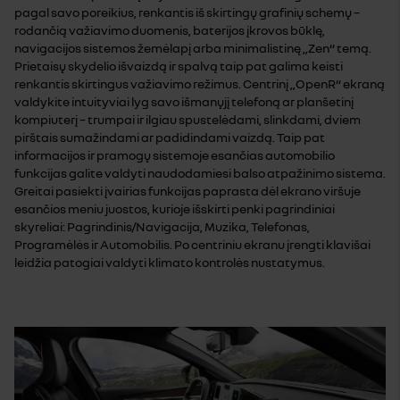
pagal savo poreikius, renkantis iš skirtingų grafinių schemų –
rodančią važiavimo duomenis, baterijos įkrovos būklę,
navigacijos sistemos žemėlapį arba minimalistinę „Zen“ temą.
Prietaisų skydelio išvaizdą ir spalvą taip pat galima keisti
renkantis skirtingus važiavimo režimus. Centrinį „OpenR“ ekraną
valdykite intuityviai lyg savo išmanųjį telefoną ar planšetinį
kompiuterį – trumpai ir ilgiau spustelėdami, slinkdami, dviem
pirštais sumažindami ar padidindami vaizdą. Taip pat
informacijos ir pramogų sistemoje esančias automobilio
funkcijas galite valdyti naudodamiesi balso atpažinimo sistema.
Greitai pasiekti įvairias funkcijas paprasta dėl ekrano viršuje
esančios meniu juostos, kurioje išskirti penki pagrindiniai
skyreliai: Pagrindinis/Navigacija, Muzika, Telefonas,
Programėlės ir Automobilis. Po centriniu ekranu įrengti klavišai
leidžia patogiai valdyti klimato kontrolės nustatymus.