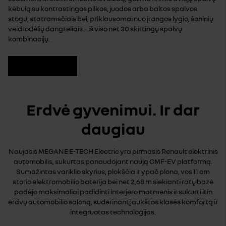
kėbulą su kontrastingos pilkos, juodos arba baltos spalvos
stogu, statramsčiais bei, priklausomai nuo įrangos lygio, šoninių
veidrodėlių dangteliais – iš viso net 30 skirtingų spalvų
kombinacijų.
Konfigūruoti
Erdvė gyvenimui. Ir dar
daugiau
Naujasis MEGANE E-TECH Electric yra pirmasis Renault elektrinis
automobilis, sukurtas panaudojant naują CMF-EV platformą.
Sumažintas variklio skyrius, plokščia ir ypač plona, vos 11 cm
storio elektromobilio baterija bei net 2,68 m siekianti ratų bazė
padėjo maksimaliai padidinti interjero matmenis ir sukurti itin
erdvų automobilio saloną, suderinantį aukštos klasės komfortą ir
integruotas technologijas.