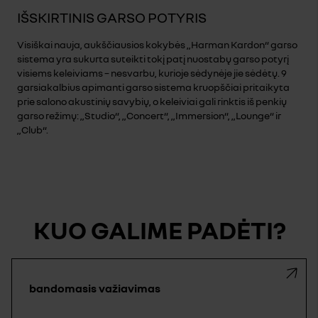
IŠSKIRTINIS GARSO POTYRIS
Visiškai nauja, aukščiausios kokybės „Harman Kardon“ garso
sistema yra sukurta suteikti tokį patį nuostabų garso potyrį
visiems keleiviams – nesvarbu, kurioje sėdynėje jie sėdėtų. 9
garsiakalbius apimanti garso sistema kruopščiai pritaikyta
prie salono akustinių savybių, o keleiviai gali rinktis iš penkių
garso režimų: „Studio“, „Concert“, „Immersion“, „Lounge“ ir
„Club“.
KUO GALIME PADĖTI?
bandomasis važiavimas