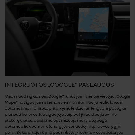
INTEGRUOTOS „GOOGLE“ PASLAUGOS
Visos naudingiausios „Google“ funkcijos – vienoje vietoje. „Google
Maps“ navigacijos sistema su eismo informacija realiu laiku ir
automatiniu maršruto pritaikymu leidžia itin lengvai ir patogiai
planuoti keliones. Navigacijoje taip pat įtrauktos įkrovimo
stotelių vietos, o sistema optimizuoja maršrutą pagal
automobilio duomenis (energijos sunaudojimą, įkrovos lygį ir
pan.). Be to, artėjant prie pasirinktos įkrovimo vietos baterijos