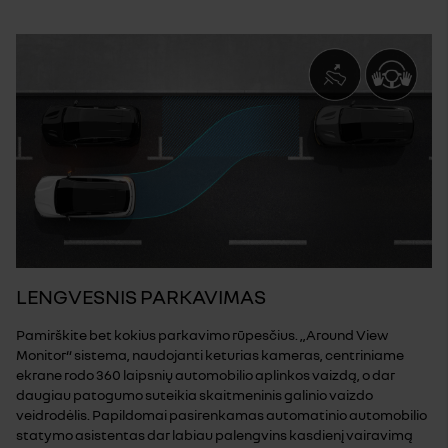
LENGVESNIS PARKAVIMAS
Pamirškite bet kokius parkavimo rūpesčius. „Around View
Monitor“ sistema, naudojanti keturias kameras, centriniame
ekrane rodo 360 laipsnių automobilio aplinkos vaizdą, o dar
daugiau patogumo suteikia skaitmeninis galinio vaizdo
veidrodėlis. Papildomai pasirenkamas automatinio automobilio
statymo asistentas dar labiau palengvins kasdienį vairavimą