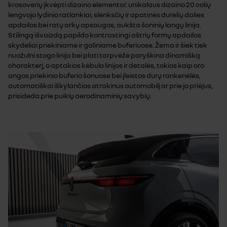
krosoverių įkvėpti dizaino elementai: unikalaus dizaino 20 colių
lengvojo lydinio ratlankiai, slenksčių ir apatinės durelių dalies
apdailos bei ratų arkų apsaugos, aukšta šoninių langų linija.
Stilingą išvaizdą papildo kontrastingi aštrių formų apdailos
skydeliai priekiniame ir galiniame buferiuose. Žema ir šiek tiek
nuožulni stogo linija bei plati tarpvėžė paryškina dinamišką
charakterį, o aptakios kėbulo linijos ir detalės, tokios kaip oro
angos priekinio buferio šonuose bei įleistos durų rankenėlės,
automatiškai iškylančios atrakinus automobilį ar prie jo priėjus,
prisideda prie puikių aerodinaminių savybių.