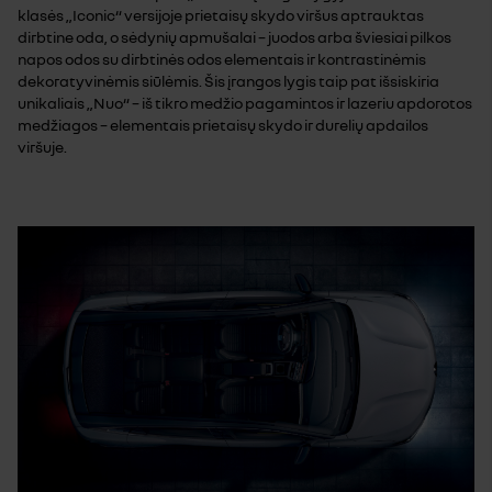
klasės „Iconic“ versijoje prietaisų skydo viršus aptrauktas
dirbtine oda, o sėdynių apmušalai – juodos arba šviesiai pilkos
napos odos su dirbtinės odos elementais ir kontrastinėmis
dekoratyvinėmis siūlėmis. Šis įrangos lygis taip pat išsiskiria
unikaliais „Nuo“ – iš tikro medžio pagamintos ir lazeriu apdorotos
medžiagos – elementais prietaisų skydo ir durelių apdailos
viršuje.