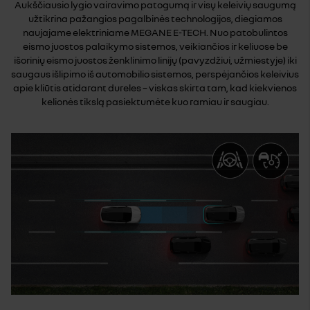
Aukščiausio lygio vairavimo patogumą ir visų keleivių saugumą
užtikrina pažangios pagalbinės technologijos, diegiamos
naujajame elektriniame MEGANE E-TECH. Nuo patobulintos
eismo juostos palaikymo sistemos, veikiančios ir keliuose be
išorinių eismo juostos ženklinimo linijų (pavyzdžiui, užmiestyje) iki
saugaus išlipimo iš automobilio sistemos, perspėjančios keleivius
apie kliūtis atidarant dureles – viskas skirta tam, kad kiekvienos
kelionės tikslą pasiektumėte kuo ramiau ir saugiau.