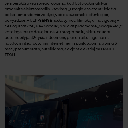
temperatūra yra sureguliuojama, kad būtų optimali, kai
pradėsite elektromobilio įkrovimą. „Google Assistant“ leidžia
balso komandomis valdyti įvairias automobilio funkcijas,
pavyzdžiui, MULTI-SENSE nustatymus, klimatą ar navigaciją –
tiesiog ištarkite „Hey Google“, o nuolat pildomame „Google Play“
kataloge rasite daugiau nei 40 programėlių, skirtų naudoti
automobilyje. 4G ryšio ir duomenų planą, reikalingą norint
naudotis integruotomis internetinėmis paslaugomis, apima 5
metų prenumerata, suteikiama įsigyjant elektrinį MEGANE E-
TECH.