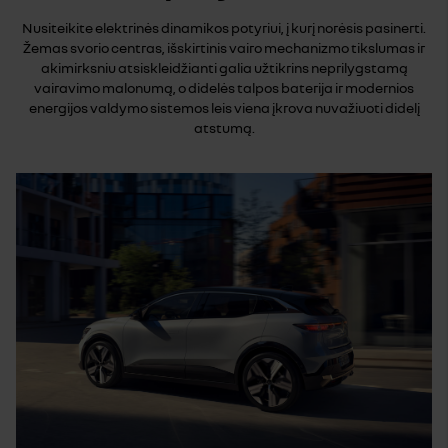
Nusiteikite elektrinės dinamikos potyriui, į kurį norėsis pasinerti.
Žemas svorio centras, išskirtinis vairo mechanizmo tikslumas ir
akimirksniu atsiskleidžianti galia užtikrins neprilygstamą
vairavimo malonumą, o didelės talpos baterija ir modernios
energijos valdymo sistemos leis viena įkrova nuvažiuoti didelį
atstumą.