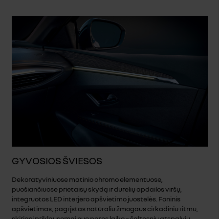
GYVOSIOS ŠVIESOS
Dekoratyviniuose matinio chromo elementuose,
puošiančiuose prietaisų skydą ir durelių apdailos viršų,
integruotos LED interjero apšvietimo juostelės. Foninis
apšvietimas, pagrįstas natūraliu žmogaus cirkadiniu ritmu,
skiriasi priklausomai nuo paros laiko – šaltesnių atspalvių