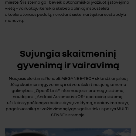
mieste. Ši sistema gali beveik autonomiškai įvažiuoti į stovėjimo
vietą – vairuotojui tereikia stebėti aplinką ir spustelėti
akceleratoriaus pedalą, nurodant sistemai tęsti ar sustabdyti
manevrą.
Sujungia skaitmeninį
gyvenimą ir vairavimą
Naujasis elektrinis Renault MEGANE E-TECH sklandžiai įsilies į
Jūsų skaitmeninį gyvenimą ir atvers išskirtines jungiamumo
galimybes. „OpenR Link“ informacijos ir pramogų sistema,
naudojanti „Android Automotive OS“ operacinę sistemą,
užtikrins ypač lengvą bei intuityvų valdymą, o vairavimo potyrį
pagal nuotaiką ar važiavimo sąlygas galite rinktis patys MULTI-
SENSE sistemoje.