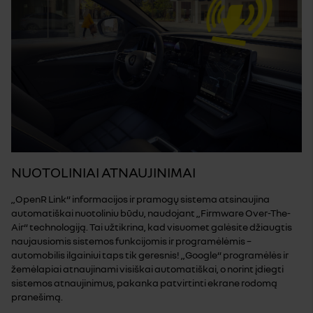
NUOTOLINIAI ATNAUJINIMAI
„OpenR Link“ informacijos ir pramogų sistema atsinaujina
automatiškai nuotoliniu būdu, naudojant „Firmware Over-The-
Air“ technologiją. Tai užtikrina, kad visuomet galėsite džiaugtis
naujausiomis sistemos funkcijomis ir programėlėmis –
automobilis ilgainiui taps tik geresnis! „Google“ programėlės ir
žemėlapiai atnaujinami visiškai automatiškai, o norint įdiegti
sistemos atnaujinimus, pakanka patvirtinti ekrane rodomą
pranešimą.