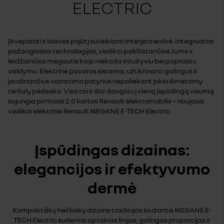
ELECTRIC
Įkvepianti ir laisvės pojūtį suteikianti interjero erdvė. Integruotos
pažangiosios technologijos, visiškai paklūstančios Jums ir
leidžiančios mėgautis kaip niekada intuityviu bei paprastu
valdymu. Elektrinė pavaros sistema, užtikrinanti galingus ir
jaudinančius vairavimo potyrius nepaliekant jokio išmetamų
teršalų pėdsako. Visa tai ir dar daugiau į vieną įspūdingą visumą
sujungia pirmasis 2.0 kartos Renault elektromobilis – naujasis
visiškai elektrinis Renault MEGANE E-TECH Electric.
Įspūdingas dizainas:
elegancijos ir efektyvumo
dermė
Kompaktiškų hečbekų dizaino tradicijas laužantis MEGANE E-
TECH Electric suderina aptakias linijas, galingas proporcijas ir