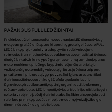
PAŽANGŪS FULL LED ŽIBINTAI
Priekiniuose žibintuose suformuotas naujas LED dienos šviesų
motyvas, grakščiai ištęstas iki apatinių grotelių viršaus, o FULL
LED žibintų projektoriai yra adaptyvūs, todėl vairuojant
tolimosios ir artimosios šviesos valdomos automatiškai. Šviesos
diodų žibintai užtikrina ypač gerą matomumą tamsiuoju paros
metu, neakinant priešinga kryptimi artėjančių ar priekyje
važiuojančių automobilių vairuotojų. Be to, jų šviesa taip pat
pritaikoma ir prie oro sąlygų, pavyzdžiui, lyjant ar esant rūkui.
Galiniuose žibintuose unikalų 3D efektą sukuria lazeriu
išgraviruotų ir susikertančių optinių organinio stiklo elementų
raštas – apšviestos LED lempučių šviesa, šios linijos aiškiai švyti ir
sukuria virpėjimo įspūdį. Galiniai stabdžių žibintai suprojektuoti
taip, kad primintų pauzės simbolį, o modernų įvaizdį užbaigia
dinaminės posūkio signalo šviesos.