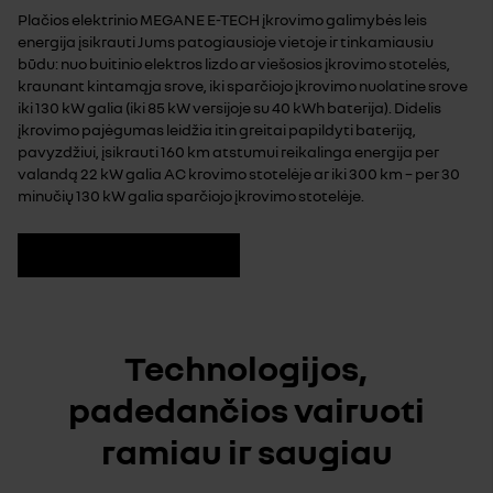
Plačios elektrinio MEGANE E-TECH įkrovimo galimybės leis
energija įsikrauti Jums patogiausioje vietoje ir tinkamiausiu
būdu: nuo buitinio elektros lizdo ar viešosios įkrovimo stotelės,
kraunant kintamąja srove, iki sparčiojo įkrovimo nuolatine srove
iki 130 kW galia (iki 85 kW versijoje su 40 kWh baterija). Didelis
įkrovimo pajėgumas leidžia itin greitai papildyti bateriją,
pavyzdžiui, įsikrauti 160 km atstumui reikalinga energija per
valandą 22 kW galia AC krovimo stotelėje ar iki 300 km – per 30
minučių 130 kW galia sparčiojo įkrovimo stotelėje.
Techniniai duomenys
Technologijos,
padedančios vairuoti
ramiau ir saugiau