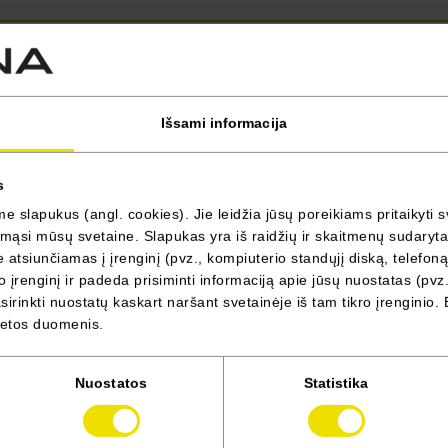
Miesto visureigis
mild hybrid 140AG EDC
techno
Išsami informacija
s
 slapukus (angl. cookies). Jie leidžia jūsų poreikiams pritaikyti s
ąsi mūsų svetaine. Slapukas yra iš raidžių ir skaitmenų sudarytas 
atsiunčiamas į įrenginį (pvz., kompiuterio standųjį diską, telefoną
 įrenginį ir padeda prisiminti informaciją apie jūsų nuostatas (pvz.
irinkti nuostatų kaskart naršant svetainėje iš tam tikro įrenginio. 
vietos duomenis.
Nuostatos
Statistika