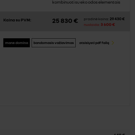
kombinuoti su eko odos elementais
29 430 €
25 830 €
pradinė kaina:
Kaina su PVM:
3 600 €
nuolaida:
mane domina
bandomasis važiavimas
atsisiųsti pdf failą
640 €