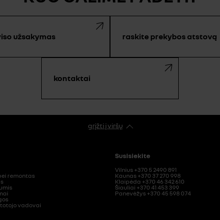
viso užsakymas
raskite prekybos atstovą
kontaktai
grįžti į viršų
Susisiekite
Vilnius +370 5 2490 891
ei remontas
Kaunas +370 37 270 998
as
Klaipėda +370 46 342 610
mumis
Šiauliai +370 41 453 399
mai
Panevėžys +370 45 598 074
gos
totojo vadovai