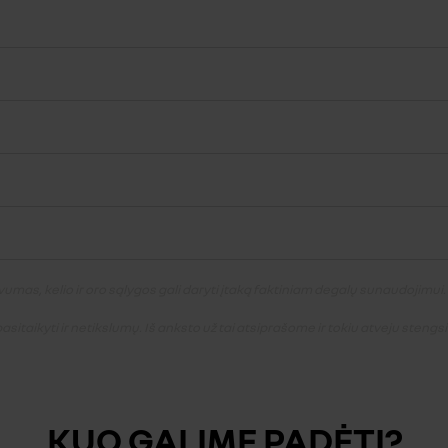
mas, kelio ir oro sąlygos gali daryti įtaką faktiniam degalų sunaudojimui.
sitaikyti ir netikslumų. Iš anksto už tai atsiprašome ir tokiu atveju steng
KUO GALIME PADĖTI?