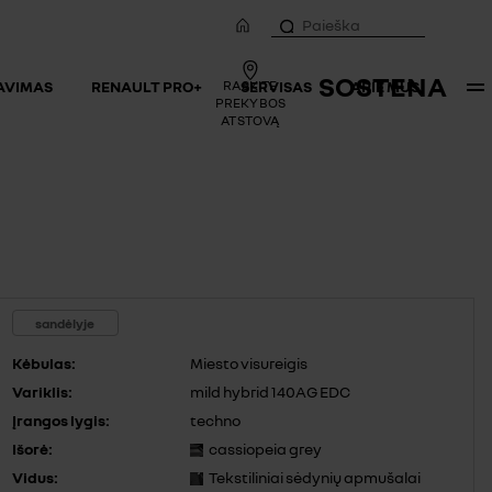
SOSTENA
SAVIMAS
RENAULT PRO+
RASKITE
SERVISAS
APIE MUS
PREKYBOS
ATSTOVĄ
sandėlyje
Kėbulas:
Miesto visureigis
Variklis:
mild hybrid 140AG EDC
Įrangos lygis:
techno
Išorė:
cassiopeia grey
Vidus:
Tekstiliniai sėdynių apmušalai