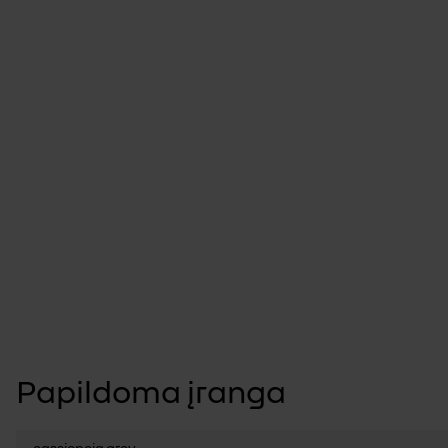
Papildoma įranga
cassiopeia grey