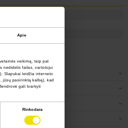
Apie
vetainės veikimą, taip pat
nedidelis failas, vartotojui
). Slapukai leidžia interneto
, jūsų pasirinktą kalbą), kad
Bendrovė gali tvarkyti
Rinkodara