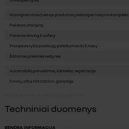
Atsarginis ratas (vietoje pradurtos padangos taisymo komplekt
Paketas charging
Paketas driving & safety
Pratęstas ryšio paslaugų palaikymas iki 5 metų
Šildomos priekinės sėdynės
Automobilio paruošimas, kilimėliai, registracija
5 metų arba 100 000 km. garantija
Opcijos, įtrauktos į bendrą automobilio kainą
Techniniai duomenys
BENDRA INFORMACIJA