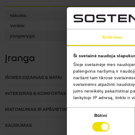
Kėbulas:
Variklis:
Įrangos lygis:
Sutikimas
Įranga
Ši svetainė naudoja slapuku
Šioje svetainėje mes naudojame
palengvina naršymą ir naudojim
IŠORĖS DIZAINAS & RATAI
naršant tam tikrose svetainėse 
svetainėms atpažinti naudotojo
jums nereikėtų pakartotinai pas
INTERJERAS & KOMFORTAS
lankytojo IP adresą, tinklo ir 
MATOMUMAS IR APŠVIETIMAS
Sutikimo
Būtini
pasirinkimas
SAUGUMAS