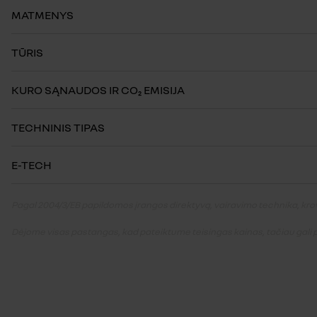
MATMENYS
TŪRIS
KURO SĄNAUDOS IR CO₂ EMISIJA
TECHNINIS TIPAS
E-TECH
Pagal 2004/3/EB papildomos įrangos direktyvą, vairavimo technika, krovu
Dėjome visas pastangas, kad pateiktume teisingas kainas, tačiau gali pa