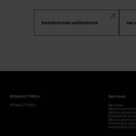
bandomasis važiavimas
ser
RENAULT PRO+
Servisas
RENAULT PRO+
Servisas
Aptarnavimas b
Kėbulo remont
Susisiekite su 
Serviso pasiūly
Garantijos sąly
Automobilio var