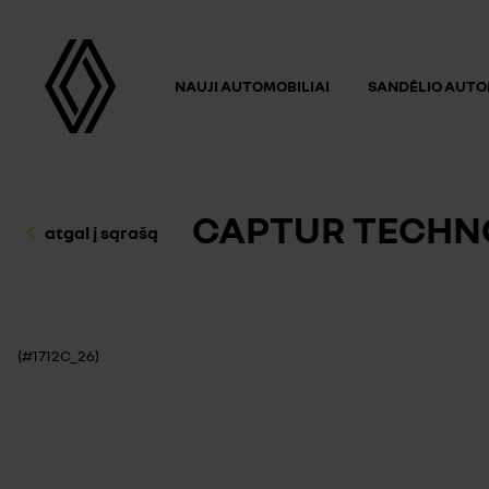
NAUJI AUTOMOBILIAI
SANDĖLIO AUTO
CAPTUR TECHNO
atgal į sąrašą
(#1712C_26)