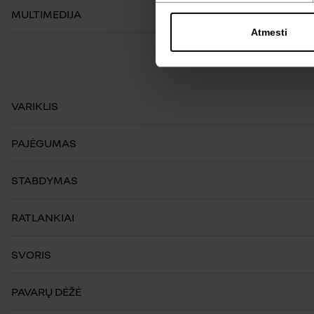
MULTIMEDIJA
Atmesti
VARIKLIS
PAJĖGUMAS
STABDYMAS
RATLANKIAI
SVORIS
PAVARŲ DĖŽĖ