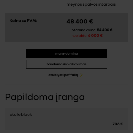
mėynos spalvos intarpais
48 400 €
Kaina su PVM:
54 400 €
pradinė kaina:
6 000 €
nuolaida:
mane domina
bandomasis važiavimas
atsisiųsti pdf failą
Papildoma įranga
etoile black
706 €