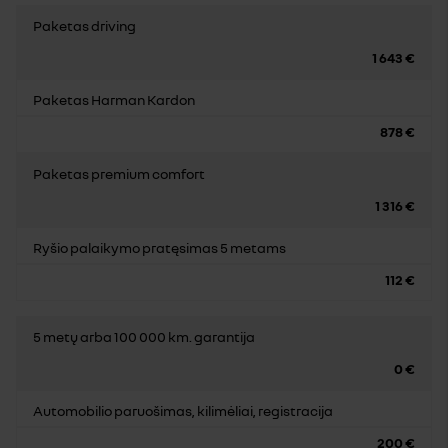
Paketas driving
1 643 €
Paketas Harman Kardon
878 €
Paketas premium comfort
1 316 €
Ryšio palaikymo pratęsimas 5 metams
112 €
5 metų arba 100 000 km. garantija
0 €
Automobilio paruošimas, kilimėliai, registracija
200 €