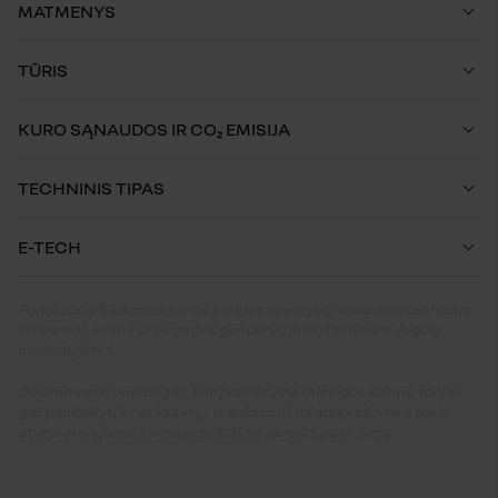
MATMENYS
TŪRIS
KURO SĄNAUDOS IR CO₂ EMISIJA
TECHNINIS TIPAS
E-TECH
Pagal 2004/3/EB papildomos įrangos direktyvą, vairavimo technika,
krovumas, kelio ir oro sąlygos gali daryti įtaką faktiniam degalų
sunaudojimui.
Dėjome visas pastangas, kad pateiktume teisingas kainas, tačiau
gali pasitaikyti ir netikslumų. Iš anksto už tai atsiprašome ir tokiu
atveju stengsimės jums pateikti kuo geresnį pasiūlymą.