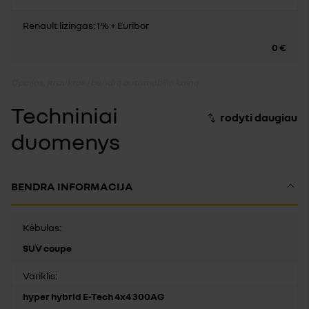
Renault lizingas: 1% + Euribor
0 €
Opcijos, įtrauktos į bendrą automobilio kainą
Techniniai
duomenys
BENDRA INFORMACIJA
Kėbulas:
SUV coupe
Variklis:
hyper hybrid E-Tech 4x4 300AG