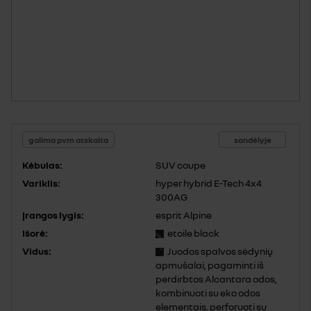
galima pvm atskaita
sandėlyje
Kėbulas:
SUV coupe
Variklis:
hyper hybrid E-Tech 4x4
300AG
Įrangos lygis:
esprit Alpine
Išorė:
etoile black
Vidus:
Juodos spalvos sėdynių
apmušalai, pagaminti iš
perdirbtos Alcantara odos,
kombinuoti su eko odos
elementais, perforuoti su