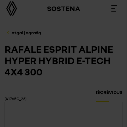
SOSTENA
atgal į sąrašą
RAFALE ESPRIT ALPINE
HYPER HYBRID E-TECH
4X4 300
IŠORĖ
VIDUS
(#1765C_26)