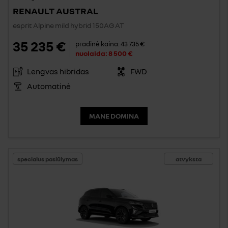
RENAULT AUSTRAL
esprit Alpine mild hybrid 150AG AT
35 235 €
pradinė kaina:
43 735 €
nuolaida:
8 500 €
Lengvas hibridas
FWD
Automatinė
MANE DOMINA
specialus pasiūlymas
atvyksta