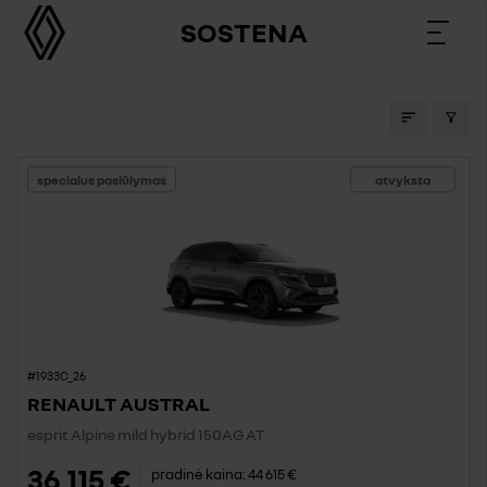
SOSTENA
AUTOMOBILIAI SALONE
specialus pasiūlymas
atvyksta
#1933C_26
RENAULT AUSTRAL
esprit Alpine mild hybrid 150AG AT
36 115 €
pradinė kaina:
44 615 €