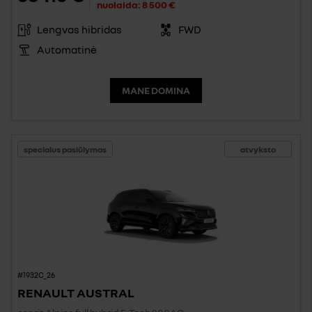
nuolaida:
8 500 €
Lengvas hibridas
FWD
Automatinė
MANE DOMINA
specialus pasiūlymas
atvyksta
#1932C_26
RENAULT AUSTRAL