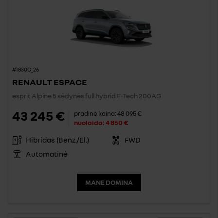
#1830C_26
RENAULT ESPACE
esprit Alpine 5 sėdynės full hybrid E-Tech 200AG
43 245 €
pradinė kaina:
48 095 €
nuolaida:
4 850 €
Hibridas (Benz./El.)
FWD
Automatinė
MANE DOMINA