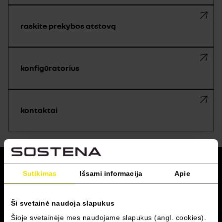
raskite prekybos atstovą
konfigūratorius
kontaktai
grįžti į viršų
Sutikimas
Išsami informacija
Apie
RENAULT PRO+
Ši svetainė naudoja slapukus
Šioje svetainėje mes naudojame slapukus (angl. cookies).