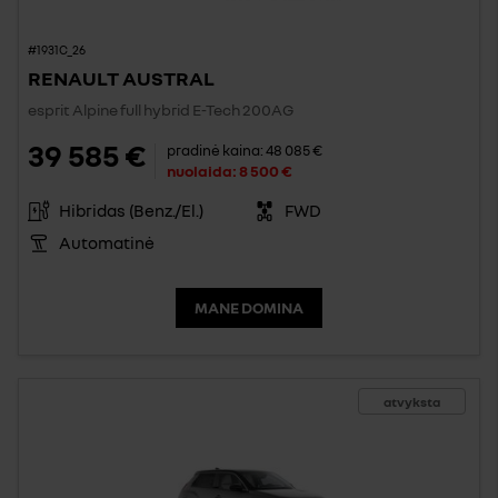
#1931C_26
RENAULT AUSTRAL
esprit Alpine full hybrid E-Tech 200AG
39 585 €
pradinė kaina:
48 085 €
nuolaida:
8 500 €
Hibridas (Benz./El.)
FWD
Automatinė
MANE DOMINA
atvyksta