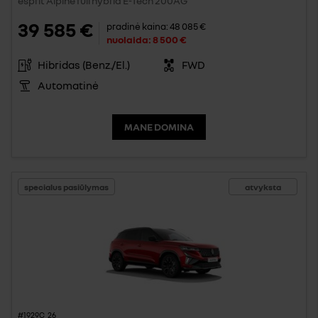
esprit Alpine full hybrid E-Tech 200AG
39 585 €
pradinė kaina:
48 085 €
nuolaida:
8 500 €
Hibridas (Benz./El.)
FWD
Automatinė
MANE DOMINA
specialus pasiūlymas
atvyksta
#1929C_26