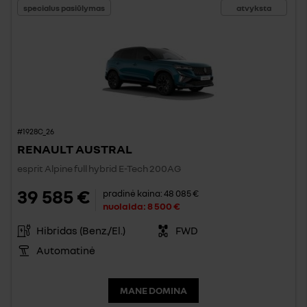
specialus pasiūlymas
atvyksta
#1928C_26
RENAULT AUSTRAL
esprit Alpine full hybrid E-Tech 200AG
39 585 €
pradinė kaina:
48 085 €
nuolaida:
8 500 €
Hibridas (Benz./El.)
FWD
Automatinė
MANE DOMINA