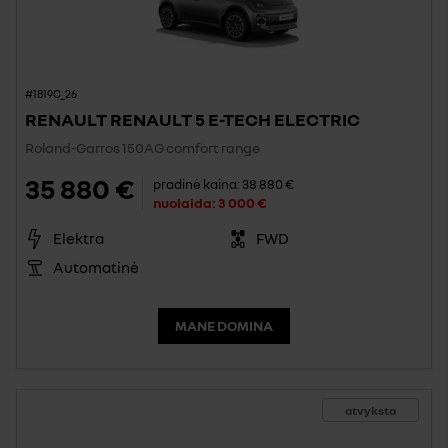
#1819C_26
RENAULT RENAULT 5 E-TECH ELECTRIC
Roland-Garros 150AG comfort range
35 880 €
pradinė kaina:
38 880 €
nuolaida:
3 000 €
Elektra
FWD
Automatinė
MANE DOMINA
atvyksta