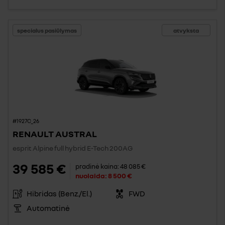
specialus pasiūlymas
atvyksta
#1927C_26
RENAULT AUSTRAL
esprit Alpine full hybrid E-Tech 200AG
39 585 €
pradinė kaina:
48 085 €
nuolaida:
8 500 €
Hibridas (Benz./El.)
FWD
Automatinė