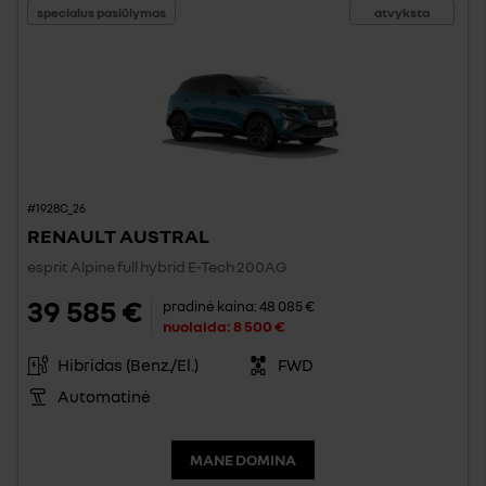
specialus pasiūlymas
atvyksta
#1928C_26
RENAULT AUSTRAL
esprit Alpine full hybrid E-Tech 200AG
39 585 €
pradinė kaina:
48 085 €
nuolaida:
8 500 €
Hibridas (Benz./El.)
FWD
Automatinė
MANE DOMINA