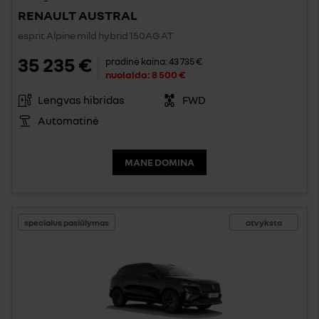
RENAULT AUSTRAL
esprit Alpine mild hybrid 150AG AT
35 235 €
pradinė kaina:
43 735 €
nuolaida:
8 500 €
Lengvas hibridas
FWD
Automatinė
MANE DOMINA
specialus pasiūlymas
atvyksta