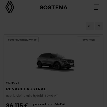
SOSTENA
AUTOMOBILIAI SALONE
specialus pasiūlymas
atvyksta
#1933C_26
RENAULT AUSTRAL
esprit Alpine mild hybrid 150AG AT
36 115 €
pradinė kaina:
44 615 €