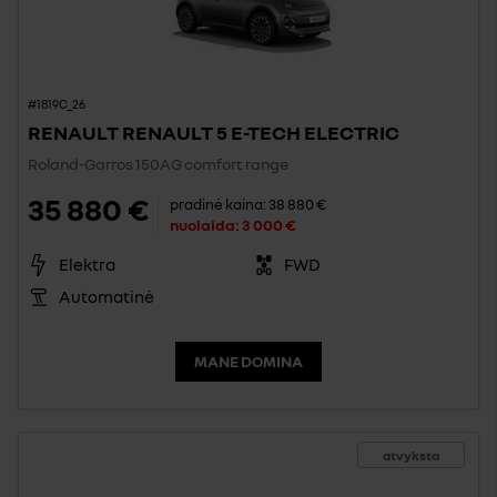
#1819C_26
RENAULT RENAULT 5 E-TECH ELECTRIC
Roland-Garros 150AG comfort range
35 880 €
pradinė kaina:
38 880 €
nuolaida:
3 000 €
Elektra
FWD
Automatinė
MANE DOMINA
atvyksta