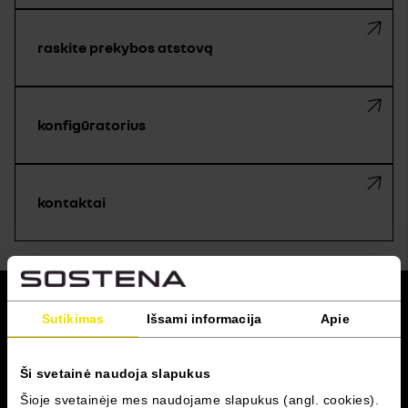
raskite prekybos atstovą
konfigūratorius
kontaktai
grįžti į viršų
Sutikimas
Išsami informacija
Apie
RENAULT PRO+
Ši svetainė naudoja slapukus
Šioje svetainėje mes naudojame slapukus (angl. cookies).