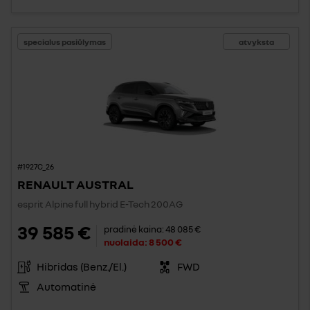
specialus pasiūlymas
atvyksta
#1927C_26
RENAULT AUSTRAL
esprit Alpine full hybrid E-Tech 200AG
39 585 €
pradinė kaina:
48 085 €
nuolaida:
8 500 €
Hibridas (Benz./El.)
FWD
Automatinė