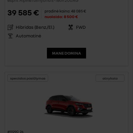
esprit Alpine full hybrid E-Tech 200AG
39 585 €
pradinė kaina:
48 085 €
nuolaida:
8 500 €
Hibridas (Benz./El.)
FWD
Automatinė
MANE DOMINA
specialus pasiūlymas
atvyksta
#1929C_26