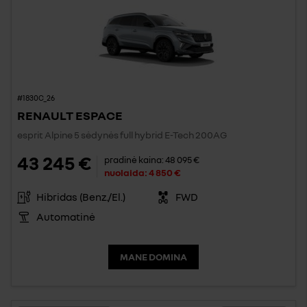
#1830C_26
RENAULT ESPACE
esprit Alpine 5 sėdynės full hybrid E-Tech 200AG
43 245 €
pradinė kaina:
48 095 €
nuolaida:
4 850 €
Hibridas (Benz./El.)
FWD
Automatinė
MANE DOMINA