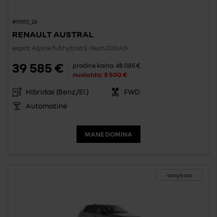
#1931C_26
RENAULT AUSTRAL
esprit Alpine full hybrid E-Tech 200AG
39 585 €
pradinė kaina:
48 085 €
nuolaida:
8 500 €
Hibridas (Benz./El.)
FWD
Automatinė
MANE DOMINA
atvyksta