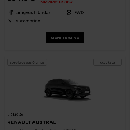
nuolaida:
8 500 €
Lengvas hibridas
FWD
Automatinė
MANE DOMINA
specialus pasiūlymas
atvyksta
#1932C_26
RENAULT AUSTRAL