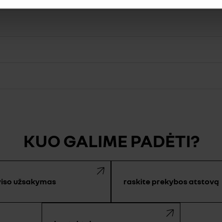
KUO GALIME PADĖTI?
viso užsakymas
raskite prekybos atstovą