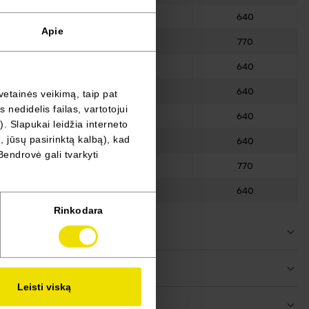
640
a
Pasirenkama įranga
Apie
770
a
Pasirenkama įranga
640
a
Pasirenkama įranga
640
vetainės veikimą, taip pat
a
nedidelis failas, vartotojui
640
a
). Slapukai leidžia interneto
, jūsų pasirinktą kalbą), kad
640
a
Bendrovė gali tvarkyti
770
a
640
a
Pasirenkama įranga
Rinkodara
Leisti viską