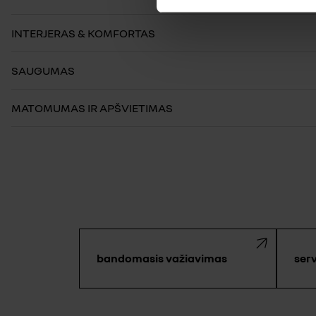
INTERJERAS & KOMFORTAS
SAUGUMAS
MATOMUMAS IR APŠVIETIMAS
bandomasis važiavimas
ser