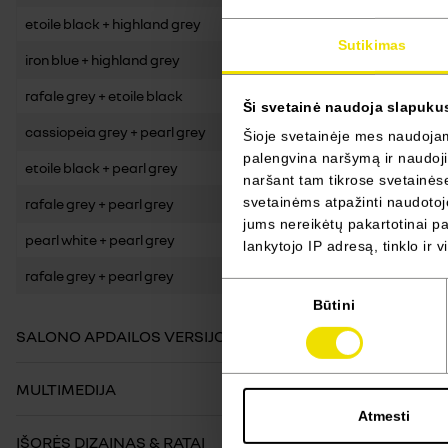
etoile black + highland grey
Sutikimas
iron blue + highland grey
rafale grey + etoile black
Ši svetainė naudoja slapuku
cassiopeia grey + pearl grey
Šioje svetainėje mes naudojame
palengvina naršymą ir naudojim
etoile black + pearl grey
naršant tam tikrose svetainėse 
svetainėms atpažinti naudotojo
rafale grey + pearl grey
jums nereikėtų pakartotinai pas
pearl white + pearl grey
lankytojo IP adresą, tinklo ir 
rafale grey + pearl grey
Sutikimo
Būtini
pasirinkimas
SALONO APDAILOS VERSIJOS
MULTIMEDIJA
Atmesti
IŠORĖS DIZAINAS & RATAI