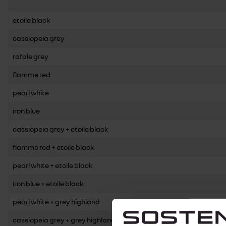
etoile black
cassiopeia grey
rafale grey
flamme red
pearl white
iron blue
cassiopeia grey + etoile black
flamme red + etoile black
pearl white + etoile black
iron blue + etoile black
pearl white + grey highland
cassiopeia grey + grey highland