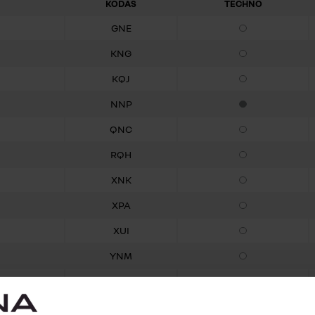
KODAS
TECHNO
GNE
Pasirenkama įrang
KNG
Pasirenkama įrang
KQJ
Pasirenkama įrang
NNP
Standartinė įranga
QNC
Pasirenkama įrang
RQH
Pasirenkama įrang
XNK
Pasirenkama įrang
XPA
Pasirenkama įrang
XUI
Pasirenkama įrang
YNM
Pasirenkama įrang
YNU
Pasirenkama įrang
YNV
Pasirenkama įrang