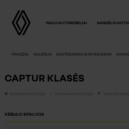
NAUJI AUTOMOBILIAI
SANDĖLIO AUTO
PRADŽIA
GALERIJA
EKSTERJERAS IR INTERJERAS
KAINO
CAPTUR KLASĖS
Standartinė įranga
Pasirenkama įranga
Teirautis vad
Standartinė įranga
Pasirenkama įranga
Teirautis vadybinin
KĖBULO SPALVOS