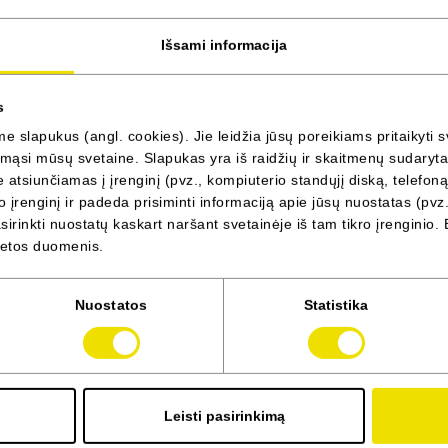
YNW
Pasirenkama įrang
Išsami informacija
YPB
Pasirenkama įrang
YWU
Pasirenkama įrang
s
YYK
 slapukus (angl. cookies). Jie leidžia jūsų poreikiams pritaikyti s
Pasirenkama įrang
ąsi mūsų svetaine. Slapukas yra iš raidžių ir skaitmenų sudarytas 
YYL
Pasirenkama įrang
atsiunčiamas į įrenginį (pvz., kompiuterio standųjį diską, telefoną
 įrenginį ir padeda prisiminti informaciją apie jūsų nuostatas (pvz.
YYN
Pasirenkama įrang
irinkti nuostatų kaskart naršant svetainėje iš tam tikro įrenginio. 
YYP
vietos duomenis.
Pasirenkama įrang
YYR
Pasirenkama įrang
Nuostatos
Statistika
Leisti pasirinkimą