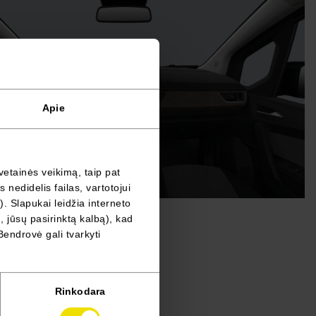
Apie
vetainės veikimą, taip pat
nedidelis failas, vartotojui
). Slapukai leidžia interneto
, jūsų pasirinktą kalbą), kad
Bendrovė gali tvarkyti
ių apmušalai
Rinkodara