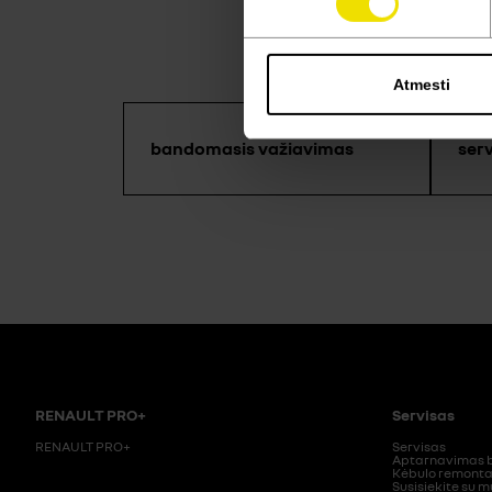
Atmesti
bandomasis važiavimas
ser
RENAULT PRO+
Servisas
RENAULT PRO+
Servisas
Aptarnavimas b
Kėbulo remont
Susisiekite su 