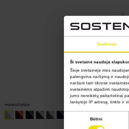
Sutikimas
Ši svetainė naudoja slapuku
Šioje svetainėje mes naudojame
palengvina naršymą ir naudojim
naršant tam tikrose svetainėse 
svetainėms atpažinti naudotojo
jums nereikėtų pakartotinai pas
lankytojo IP adresą, tinklo ir 
mineral white
Sutikimo
Būtini
pasirinkimas