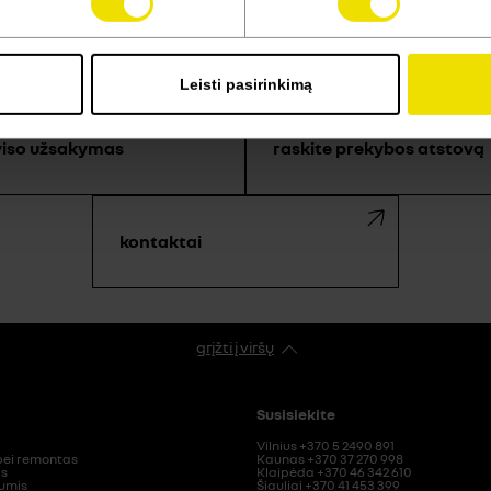
KUO GALIME PADĖTI?
Leisti pasirinkimą
viso užsakymas
raskite prekybos atstovą
kontaktai
grįžti į viršų
Susisiekite
Vilnius +370 5 2490 891
ei remontas
Kaunas +370 37 270 998
as
Klaipėda +370 46 342 610
mumis
Šiauliai +370 41 453 399