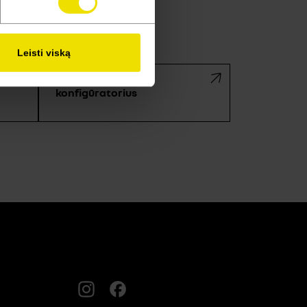
Leisti viską
konfigūratorius
Instagram
FACEBOOK