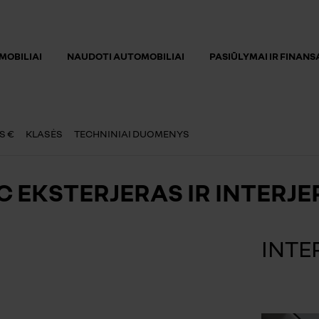
MOBILIAI
NAUDOTI AUTOMOBILIAI
PASIŪLYMAI IR FINAN
S €
KLASĖS
TECHNINIAI DUOMENYS
 EKSTERJERAS IR INTERJE
INTE