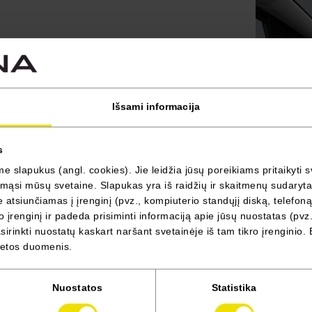
Išsami informacija
s
 slapukus (angl. cookies). Jie leidžia jūsų poreikiams pritaikyti s
ąsi mūsų svetaine. Slapukas yra iš raidžių ir skaitmenų sudarytas 
atsiunčiamas į įrenginį (pvz., kompiuterio standųjį diską, telefoną
 įrenginį ir padeda prisiminti informaciją apie jūsų nuostatas (pvz.
irinkti nuostatų kaskart naršant svetainėje iš tam tikro įrenginio. 
vietos duomenis.
CHIKU sėdyn
Nuostatos
Statistika