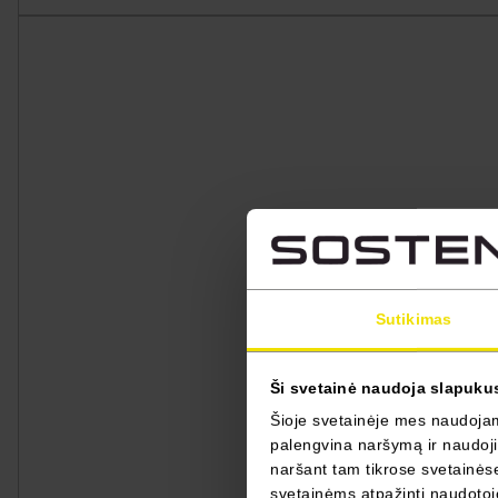
Sutikimas
Ši svetainė naudoja slapuku
Šioje svetainėje mes naudojame
palengvina naršymą ir naudojim
naršant tam tikrose svetainėse 
svetainėms atpažinti naudotojo