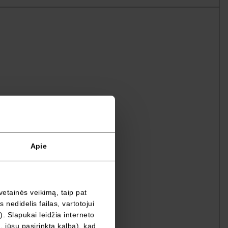
Apie
vetainės veikimą, taip pat
nedidelis failas, vartotojui
). Slapukai leidžia interneto
, jūsų pasirinktą kalbą), kad