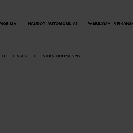
MOBILIAI
NAUDOTI AUTOMOBILIAI
PASIŪLYMAI IR FINAN
S €
KLASĖS
TECHNINIAI DUOMENYS