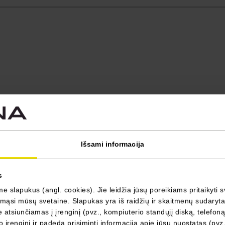
Išsami informacija
s
 slapukus (angl. cookies). Jie leidžia jūsų poreikiams pritaikyti s
ąsi mūsų svetaine. Slapukas yra iš raidžių ir skaitmenų sudarytas 
atsiunčiamas į įrenginį (pvz., kompiuterio standųjį diską, telefoną
 įrenginį ir padeda prisiminti informaciją apie jūsų nuostatas (pvz.