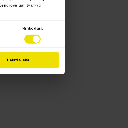
Bendrovė gali tvarkyti
Rinkodara
Leisti viską