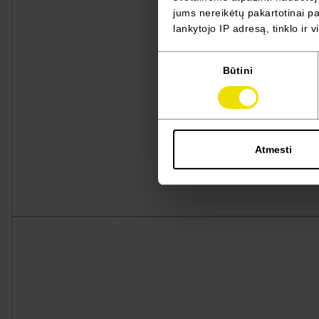
jums nereikėtų pakartotinai pas
lankytojo IP adresą, tinklo ir 
Sutikimo
Būtini
pasirinkimas
Atmesti