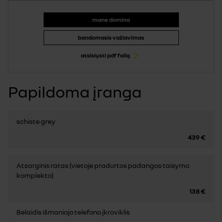
mane domina
bandomasis važiavimas
atsisiųsti pdf failą
Papildoma įranga
schiste grey
439 €
Atsarginis ratas (vietoje pradurtos padangos taisymo
komplekto)
138 €
Belaidis išmaniojo telefono įkroviklis