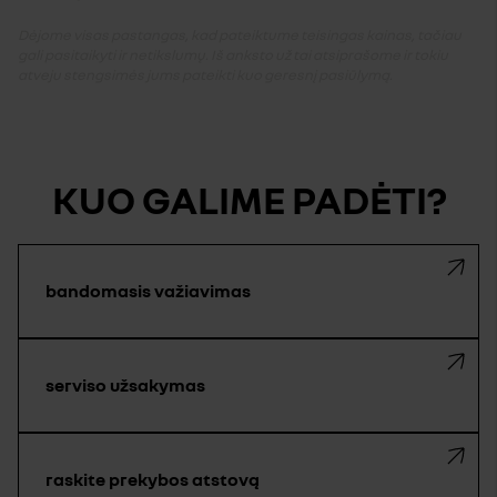
Dėjome visas pastangas, kad pateiktume teisingas kainas, tačiau
gali pasitaikyti ir netikslumų. Iš anksto už tai atsiprašome ir tokiu
atveju stengsimės jums pateikti kuo geresnį pasiūlymą.
KUO GALIME PADĖTI?
bandomasis važiavimas
serviso užsakymas
raskite prekybos atstovą