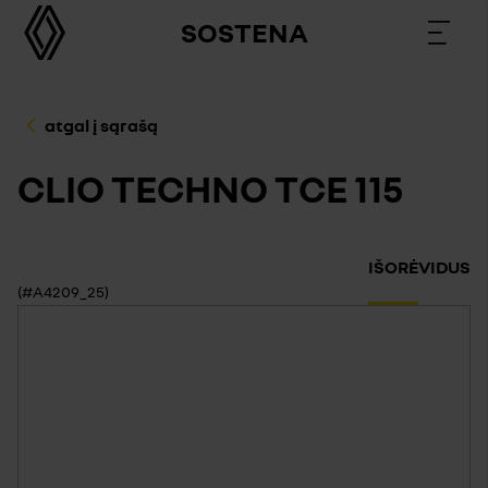
SOSTENA
atgal į sąrašą
CLIO TECHNO TCE 115
IŠORĖ
VIDUS
(#A4209_25)