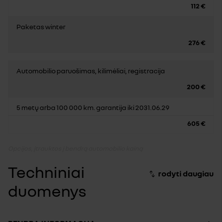
112 €
Paketas winter
276 €
Automobilio paruošimas, kilimėliai, registracija
200 €
5 metų arba 100 000 km. garantija iki 2031.06.29
605 €
Opcijos, įtrauktos į bendrą automobilio kainą
Techniniai
duomenys