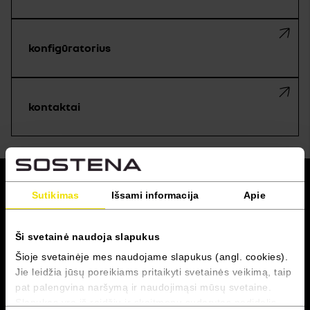
konfigūratorius
kontaktai
grįžti į viršų
Sutikimas
Išsami informacija
Apie
RENAULT PRO+
Ši svetainė naudoja slapukus
Šioje svetainėje mes naudojame slapukus (angl. cookies).
Servisas
Jie leidžia jūsų poreikiams pritaikyti svetainės veikimą, taip
pat palengvina naršymą ir naudojimąsi mūsų svetaine.
Susisiekite
Slapukas yra iš raidžių ir skaitmenų sudarytas nedidelis