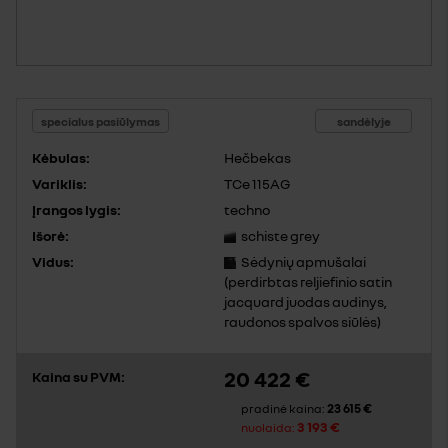
specialus pasiūlymas
sandėlyje
Kėbulas:
Hečbekas
Variklis:
TCe 115AG
Įrangos lygis:
techno
Išorė:
schiste grey
Vidus:
Sėdynių apmušalai
(perdirbtas reljiefinio satin
jacquard juodas audinys,
raudonos spalvos siūlės)
20 422 €
Kaina su PVM:
23 615 €
pradinė kaina:
3 193 €
nuolaida: