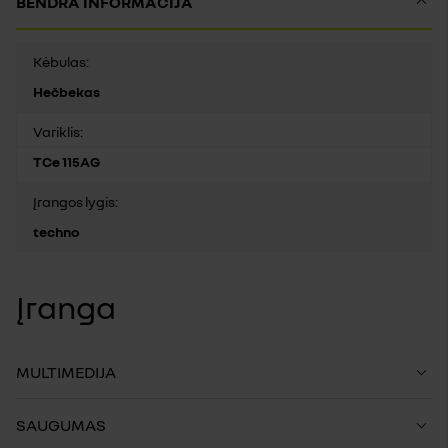
BENDRA INFORMACIJA
Kėbulas:
Hečbekas
Variklis:
TCe 115AG
Įrangos lygis:
techno
Įranga
MULTIMEDIJA
SAUGUMAS