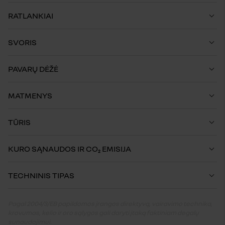
RATLANKIAI
SVORIS
PAVARŲ DĖŽĖ
MATMENYS
TŪRIS
KURO SĄNAUDOS IR CO₂ EMISIJA
TECHNINIS TIPAS
Pagal 2004/3/EB papildomos įrangos direktyvą, vairavimo technika,
krovumas, kelio ir oro sąlygos gali daryti įtaką faktiniam degalų
sunaudojimui.