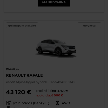
MANE DOMINA
galima pvm atskaita
atvyksta
#1769C_26
RENAULT RAFALE
esprit Alpine hyper hybrid E-Tech 4x4 300AG
43 120 €
pradinė kaina:
49 120 €
nuolaida:
6 000 €
Įkr. hibridas (Benz./El.)
AWD