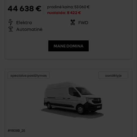
44 638 €
pradinė kaina:
53 060 €
nuolaida:
8 422 €
Elektra
FWD
Automatinė
MANE DOMINA
specialus pasiūlymas
sandėlyje
#9808B_25