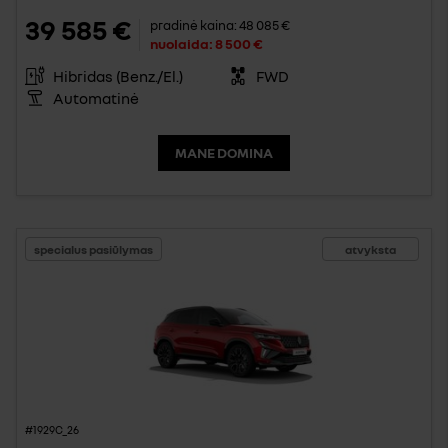
39 585 €
pradinė kaina:
48 085 €
nuolaida:
8 500 €
Hibridas (Benz./El.)
FWD
Automatinė
MANE DOMINA
specialus pasiūlymas
atvyksta
#1929C_26