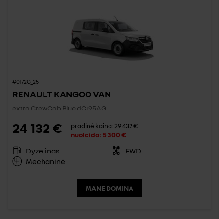
#0172C_25
RENAULT KANGOO VAN
extra CrewCab Blue dCi 95AG
24 132 €
pradinė kaina:
29 432 €
nuolaida:
5 300 €
Dyzelinas
FWD
Mechaninė
MANE DOMINA