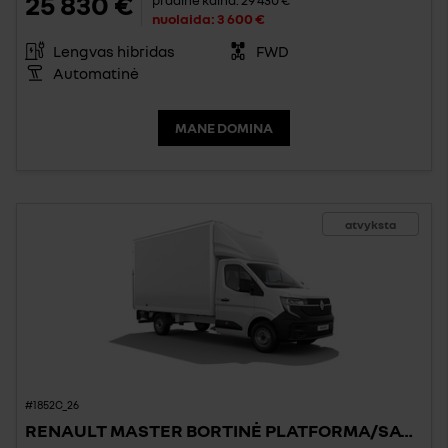
25 830 €
pradinė kaina:
29 430 €
nuolaida:
3 600 €
Lengvas hibridas
FWD
Automatinė
MANE DOMINA
atvyksta
#1852C_26
RENAULT MASTER BORTINĖ PLATFORMA/SAVIVARTIS/BIG BOX