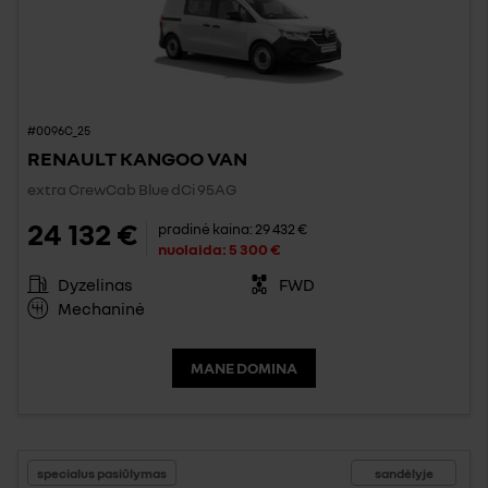
#0096C_25
RENAULT KANGOO VAN
extra CrewCab Blue dCi 95AG
24 132 €
pradinė kaina:
29 432 €
nuolaida:
5 300 €
Dyzelinas
FWD
Mechaninė
MANE DOMINA
specialus pasiūlymas
sandėlyje