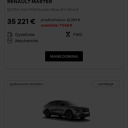
RENAULT MASTER
EXTRA Van FWD Euro6x Blue dCi 150AG
35 221 €
pradinė kaina:
42 289 €
nuolaida:
7 068 €
Dyzelinas
FWD
Mechaninė
MANE DOMINA
galima pvm atskaita
sandėlyje