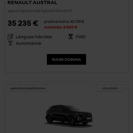
RENAULT AUSTRAL
esprit Alpine mild hybrid 150AG AT
35 235 €
pradinė kaina:
43 735 €
nuolaida:
8 500 €
Lengvas hibridas
FWD
Automatinė
MANE DOMINA
specialus pasiūlymas
atvyksta