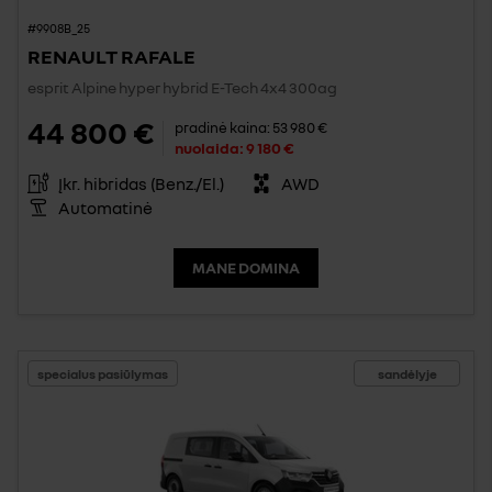
#9908B_25
RENAULT RAFALE
esprit Alpine hyper hybrid E-Tech 4x4 300ag
44 800 €
pradinė kaina:
53 980 €
nuolaida:
9 180 €
Įkr. hibridas (Benz./El.)
AWD
Automatinė
MANE DOMINA
specialus pasiūlymas
sandėlyje