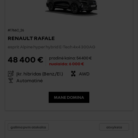
#1766C_26
RENAULT RAFALE
esprit Alpine hyper hybrid E-Tech 4x4 300AG
48 400 €
pradinė kaina:
54 400 €
nuolaida:
6 000 €
Įkr. hibridas (Benz./El.)
AWD
Automatinė
MANE DOMINA
galima pvm atskaita
atvyksta