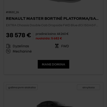
#1853C_26
RENAULT MASTER BORTINĖ PLATFORMA/SAVIVARTIS/BIG BOX
EXTRA Chassis Double Cab Dropside FWD Blue dCi 150AG FWD
38 578 €
pradinė kaina:
44 260 €
nuolaida:
5 682 €
Dyzelinas
FWD
Mechaninė
MANE DOMINA
galima pvm atskaita
atvyksta