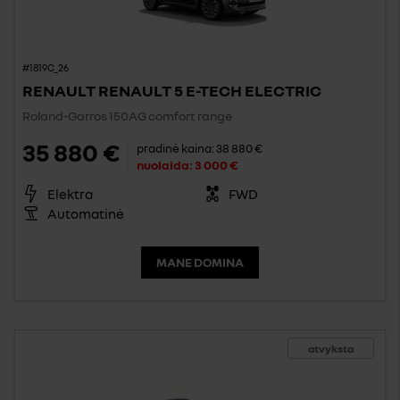
#1819C_26
RENAULT RENAULT 5 E-TECH ELECTRIC
Roland-Garros 150AG comfort range
35 880 €
pradinė kaina:
38 880 €
nuolaida:
3 000 €
Elektra
FWD
Automatinė
MANE DOMINA
atvyksta