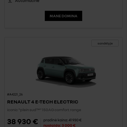
Automatinė
MANE DOMINA
sandėlyje
#A4221_26
RENAULT 4 E-TECH ELECTRIC
iconic "plein sud™" 150AG comfort range
38 930 €
pradinė kaina:
41 930 €
nuolaida:
3 000 €