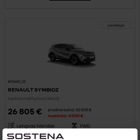
sandėlyje
#0568C_25
RENAULT SYMBIOZ
techno mild hybrid 140AG
26 805 €
pradinė kaina:
30 805 €
nuolaida:
4 000 €
Lengvas hibridas
FWD
Automatinė