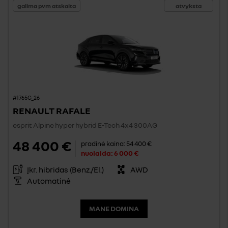
galima pvm atskaita
atvyksta
#1765C_26
RENAULT RAFALE
esprit Alpine hyper hybrid E-Tech 4x4 300AG
48 400 €
pradinė kaina:
54 400 €
nuolaida:
6 000 €
Įkr. hibridas (Benz./El.)
AWD
Automatinė
MANE DOMINA