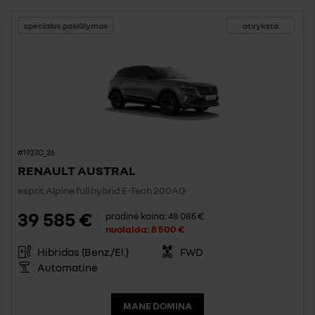
specialus pasiūlymas
atvyksta
#1927C_26
RENAULT AUSTRAL
esprit Alpine full hybrid E-Tech 200AG
39 585 €
pradinė kaina:
48 085 €
nuolaida:
8 500 €
Hibridas (Benz./El.)
FWD
Automatinė
MANE DOMINA