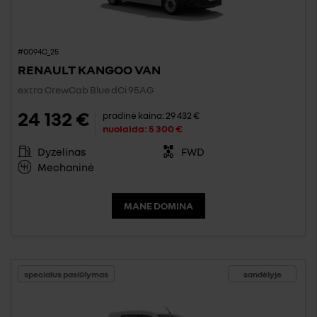
#0094C_25
RENAULT KANGOO VAN
extra CrewCab Blue dCi 95AG
24 132 €
pradinė kaina:
29 432 €
nuolaida:
5 300 €
Dyzelinas
FWD
Mechaninė
MANE DOMINA
specialus pasiūlymas
sandėlyje