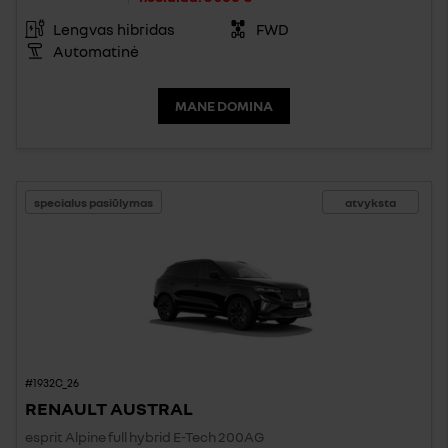
Lengvas hibridas
FWD
Automatinė
MANE DOMINA
specialus pasiūlymas
atvyksta
#1932C_26
RENAULT AUSTRAL
esprit Alpine full hybrid E-Tech 200AG