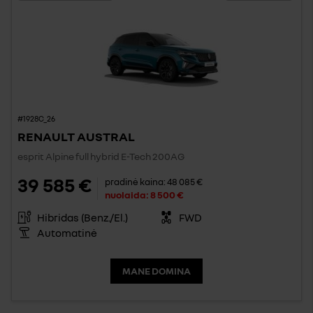
#1928C_26
RENAULT AUSTRAL
esprit Alpine full hybrid E-Tech 200AG
39 585 €
pradinė kaina:
48 085 €
nuolaida:
8 500 €
Hibridas (Benz./El.)
FWD
Automatinė
MANE DOMINA