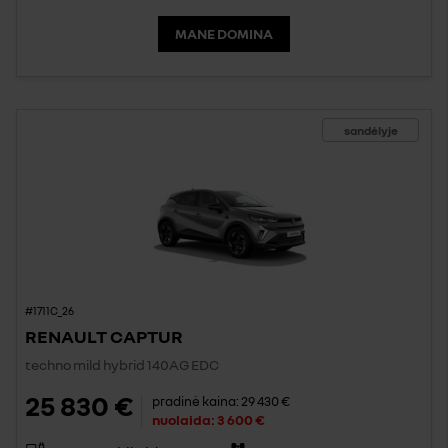
MANE DOMINA
sandėlyje
#1711C_26
RENAULT CAPTUR
techno mild hybrid 140AG EDC
25 830 €
pradinė kaina:
29 430 €
nuolaida:
3 600 €