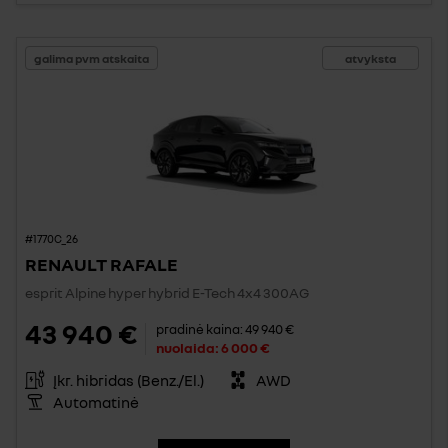
galima pvm atskaita
atvyksta
#1770C_26
RENAULT RAFALE
esprit Alpine hyper hybrid E-Tech 4x4 300AG
43 940 €
pradinė kaina:
49 940 €
nuolaida:
6 000 €
Įkr. hibridas (Benz./El.)
AWD
Automatinė