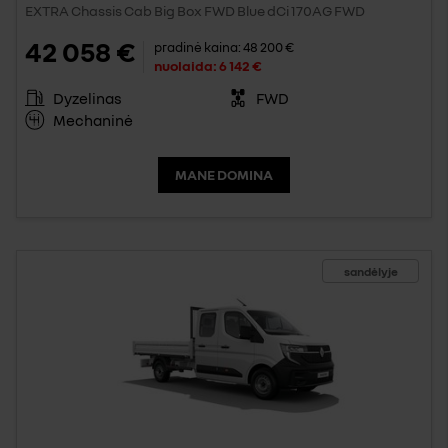
EXTRA Chassis Cab Big Box FWD Blue dCi 170AG FWD
42 058 €
pradinė kaina:
48 200 €
nuolaida:
6 142 €
Dyzelinas
FWD
Mechaninė
MANE DOMINA
sandėlyje