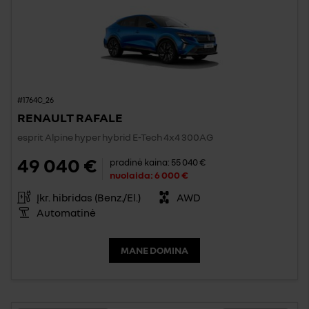
#1764C_26
RENAULT RAFALE
esprit Alpine hyper hybrid E-Tech 4x4 300AG
49 040 €
pradinė kaina:
55 040 €
nuolaida:
6 000 €
Įkr. hibridas (Benz./El.)
AWD
Automatinė
MANE DOMINA