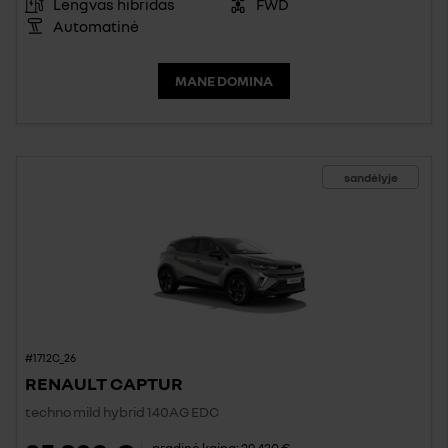
Lengvas hibridas
FWD
Automatinė
MANE DOMINA
sandėlyje
#1712C_26
RENAULT CAPTUR
techno mild hybrid 140AG EDC