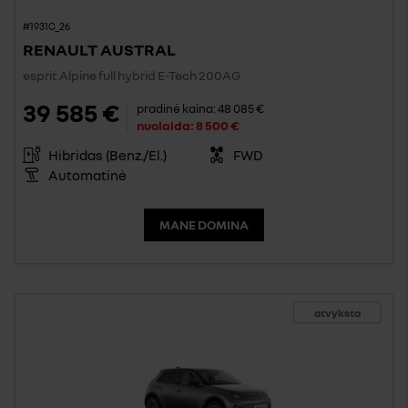
#1931C_26
RENAULT AUSTRAL
esprit Alpine full hybrid E-Tech 200AG
39 585 €
pradinė kaina:
48 085 €
nuolaida:
8 500 €
Hibridas (Benz./El.)
FWD
Automatinė
MANE DOMINA
atvyksta