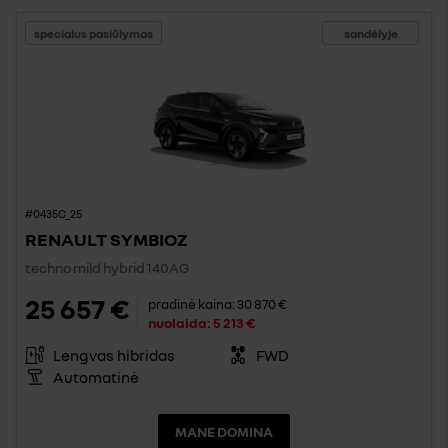
specialus pasiūlymas
sandėlyje
#0435C_25
RENAULT SYMBIOZ
techno mild hybrid 140AG
25 657 €
pradinė kaina:
30 870 €
nuolaida:
5 213 €
Lengvas hibridas
FWD
Automatinė
MANE DOMINA