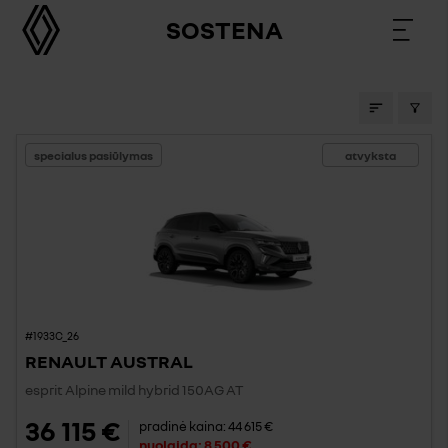
SOSTENA
STOCK CARS
specialus pasiūlymas
atvyksta
#1933C_26
RENAULT AUSTRAL
esprit Alpine mild hybrid 150AG AT
36 115 €
pradinė kaina:
44 615 €
nuolaida:
8 500 €