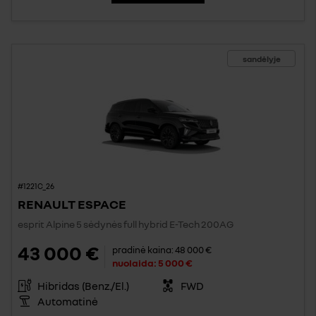
sandėlyje
#1221C_26
RENAULT ESPACE
esprit Alpine 5 sėdynės full hybrid E-Tech 200AG
43 000 €
pradinė kaina:
48 000 €
nuolaida:
5 000 €
Hibridas (Benz./El.)
FWD
Automatinė