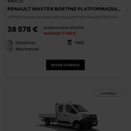
#1855C_26
RENAULT MASTER BORTINĖ PLATFORMA/SAVIVARTIS/BIG BOX
EXTRA Chassis Double Cab Dropside FWD Blue dCi 150AG FWD
38 578 €
pradinė kaina:
44 260 €
nuolaida:
5 682 €
Dyzelinas
FWD
Mechaninė
MANE DOMINA
sandėlyje