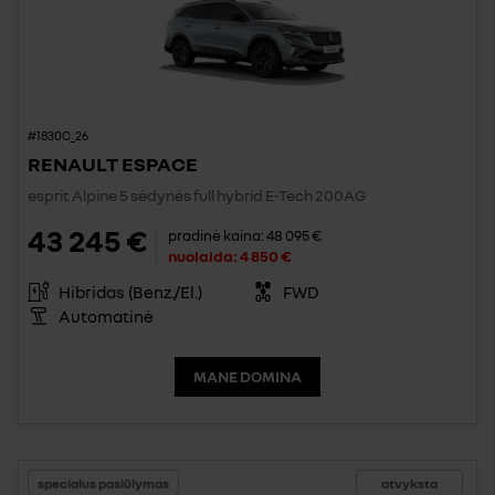
#1830C_26
RENAULT ESPACE
esprit Alpine 5 sėdynės full hybrid E-Tech 200AG
43 245 €
pradinė kaina:
48 095 €
nuolaida:
4 850 €
Hibridas (Benz./El.)
FWD
Automatinė
MANE DOMINA
specialus pasiūlymas
atvyksta