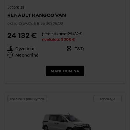
#0094C_25
RENAULT KANGOO VAN
extra CrewCab Blue dCi 95AG
24 132 €
pradinė kaina:
29 432 €
nuolaida:
5 300 €
Dyzelinas
FWD
Mechaninė
MANE DOMINA
specialus pasiūlymas
sandėlyje