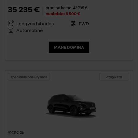
35 235 €
pradinė kaina:
43 735 €
nuolaida:
8 500 €
Lengvas hibridas
FWD
Automatinė
MANE DOMINA
specialus pasiūlymas
atvyksta
#1931C_26