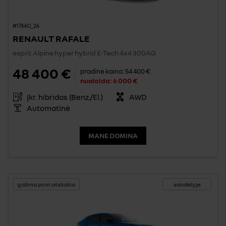
#1766C_26
RENAULT RAFALE
esprit Alpine hyper hybrid E-Tech 4x4 300AG
48 400 €
pradinė kaina:
54 400 €
nuolaida:
6 000 €
Įkr. hibridas (Benz./El.)
AWD
Automatinė
MANE DOMINA
galima pvm atskaita
sandėlyje