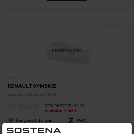
specialus pasiūlymas
sandėlyje
REZERVUOTA
#0567C_25
RENAULT SYMBIOZ
techno mild hybrid 140AG
25 524 €
pradinė kaina:
30 710 €
nuolaida:
5 186 €
Lengvas hibridas
FWD
Automatinė