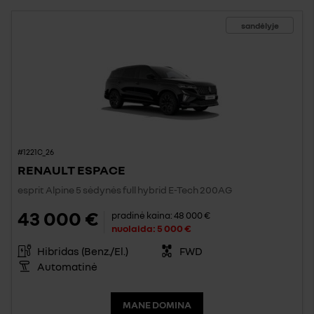
sandėlyje
#1221C_26
RENAULT ESPACE
esprit Alpine 5 sėdynės full hybrid E-Tech 200AG
43 000 €
pradinė kaina:
48 000 €
nuolaida:
5 000 €
Hibridas (Benz./El.)
FWD
Automatinė
MANE DOMINA