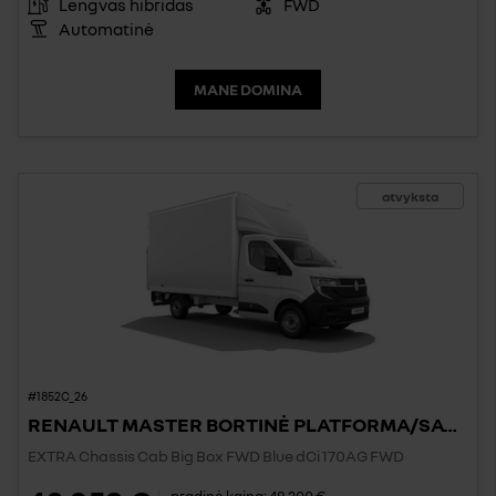
Lengvas hibridas
FWD
Automatinė
MANE DOMINA
atvyksta
#1852C_26
RENAULT MASTER BORTINĖ PLATFORMA/SAVIVARTIS/BIG BOX
EXTRA Chassis Cab Big Box FWD Blue dCi 170AG FWD