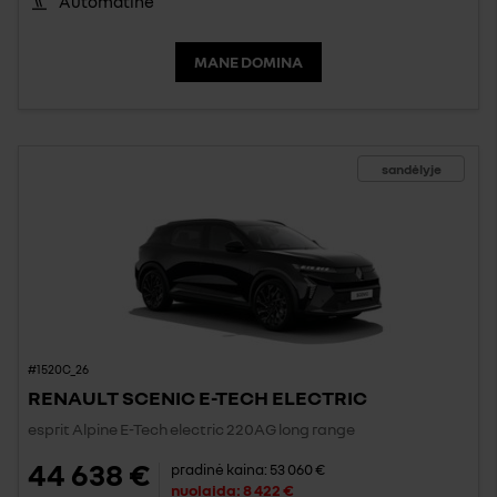
Automatinė
MANE DOMINA
sandėlyje
#1520C_26
RENAULT SCENIC E-TECH ELECTRIC
esprit Alpine E-Tech electric 220AG long range
44 638 €
pradinė kaina:
53 060 €
nuolaida:
8 422 €