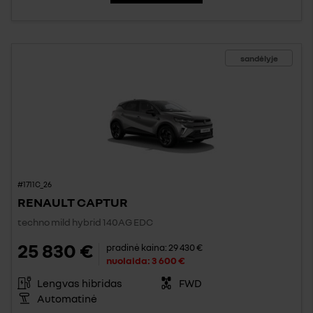
sandėlyje
#1711C_26
RENAULT CAPTUR
techno mild hybrid 140AG EDC
25 830 €
pradinė kaina:
29 430 €
nuolaida:
3 600 €
Lengvas hibridas
FWD
Automatinė