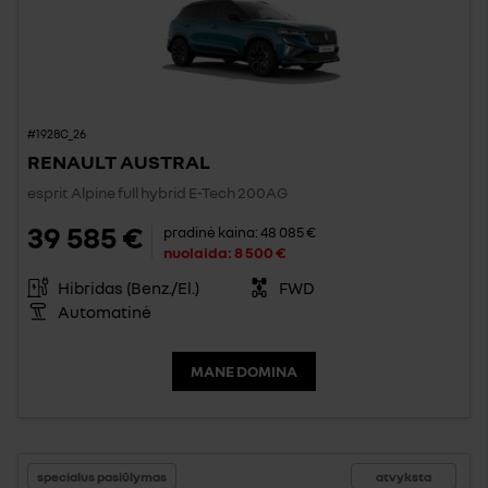
#1928C_26
RENAULT AUSTRAL
esprit Alpine full hybrid E-Tech 200AG
39 585 €
pradinė kaina:
48 085 €
nuolaida:
8 500 €
Hibridas (Benz./El.)
FWD
Automatinė
MANE DOMINA
specialus pasiūlymas
atvyksta