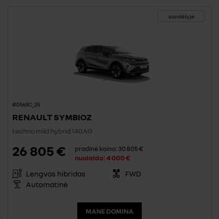
sandėlyje
#0568C_25
RENAULT SYMBIOZ
techno mild hybrid 140AG
26 805 €
pradinė kaina:
30 805 €
nuolaida:
4 000 €
Lengvas hibridas
FWD
Automatinė
MANE DOMINA