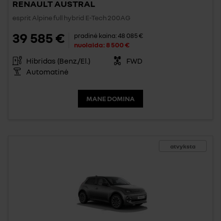
RENAULT AUSTRAL
esprit Alpine full hybrid E-Tech 200AG
39 585 €
pradinė kaina:
48 085 €
nuolaida:
8 500 €
Hibridas (Benz./El.)
FWD
Automatinė
MANE DOMINA
atvyksta