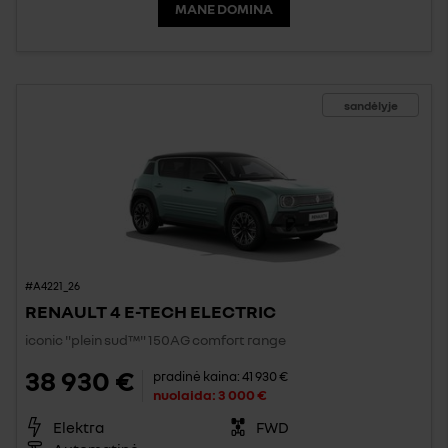
MANE DOMINA
sandėlyje
#A4221_26
RENAULT 4 E-TECH ELECTRIC
iconic "plein sud™" 150AG comfort range
38 930 €
pradinė kaina:
41 930 €
nuolaida:
3 000 €
Elektra
FWD