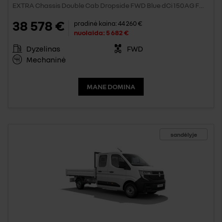
EXTRA Chassis Double Cab Dropside FWD Blue dCi 150AG FWD
38 578 €
pradinė kaina:
44 260 €
nuolaida:
5 682 €
Dyzelinas
FWD
Mechaninė
MANE DOMINA
sandėlyje