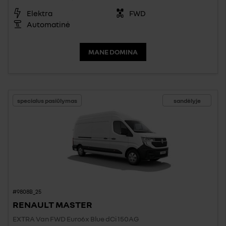
Elektra
FWD
Automatinė
MANE DOMINA
specialus pasiūlymas
sandėlyje
#9808B_25
RENAULT MASTER
EXTRA Van FWD Euro6x Blue dCi 150AG