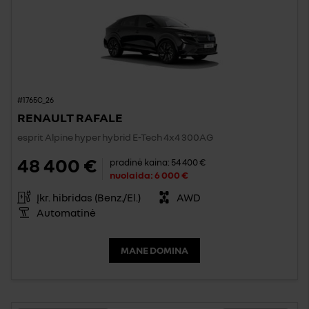
#1765C_26
RENAULT RAFALE
esprit Alpine hyper hybrid E-Tech 4x4 300AG
48 400 €
pradinė kaina:
54 400 €
nuolaida:
6 000 €
Įkr. hibridas (Benz./El.)
AWD
Automatinė
MANE DOMINA