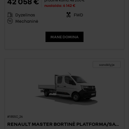
42 058 €
pradinė kaina:
48 200 €
nuolaida:
6 142 €
Dyzelinas
FWD
Mechaninė
MANE DOMINA
sandėlyje
#1855C_26
RENAULT MASTER BORTINĖ PLATFORMA/SAVIVARTIS/BIG BOX