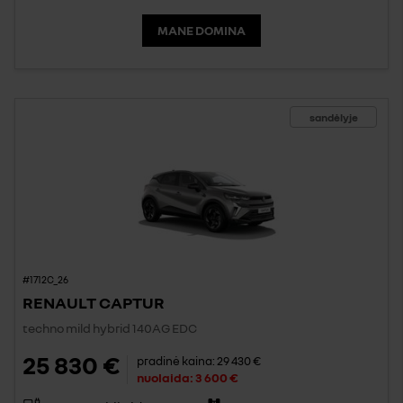
MANE DOMINA
sandėlyje
#1712C_26
RENAULT CAPTUR
techno mild hybrid 140AG EDC
25 830 €
pradinė kaina:
29 430 €
nuolaida:
3 600 €