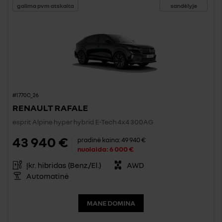
galima pvm atskaita
sandėlyje
#1770C_26
RENAULT RAFALE
esprit Alpine hyper hybrid E-Tech 4x4 300AG
43 940 €
pradinė kaina:
49 940 €
nuolaida:
6 000 €
Įkr. hibridas (Benz./El.)
AWD
Automatinė
MANE DOMINA