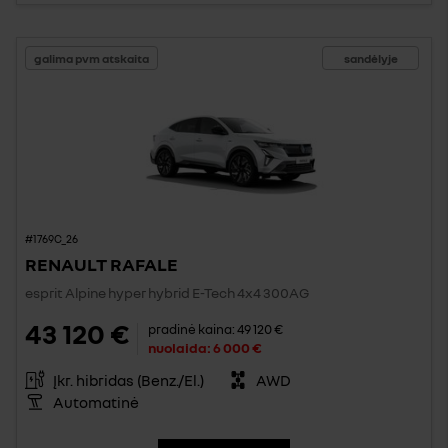
galima pvm atskaita
sandėlyje
#1769C_26
RENAULT RAFALE
esprit Alpine hyper hybrid E-Tech 4x4 300AG
43 120 €
pradinė kaina:
49 120 €
nuolaida:
6 000 €
Įkr. hibridas (Benz./El.)
AWD
Automatinė