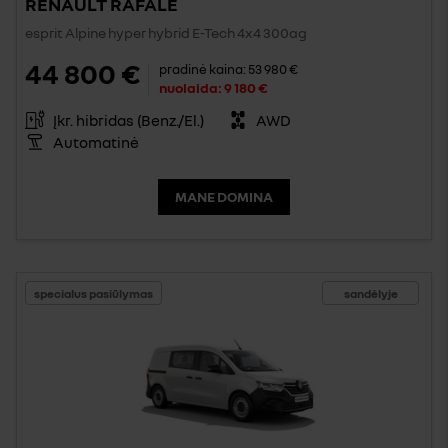
RENAULT RAFALE
esprit Alpine hyper hybrid E-Tech 4x4 300ag
44 800 €
pradinė kaina:
53 980 €
nuolaida:
9 180 €
Įkr. hibridas (Benz./El.)
AWD
Automatinė
MANE DOMINA
specialus pasiūlymas
sandėlyje