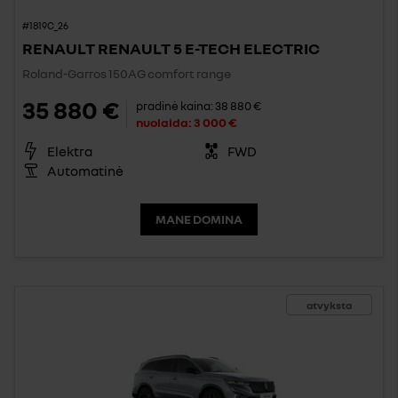
#1819C_26
RENAULT RENAULT 5 E-TECH ELECTRIC
Roland-Garros 150AG comfort range
35 880 €
pradinė kaina:
38 880 €
nuolaida:
3 000 €
Elektra
FWD
Automatinė
MANE DOMINA
atvyksta