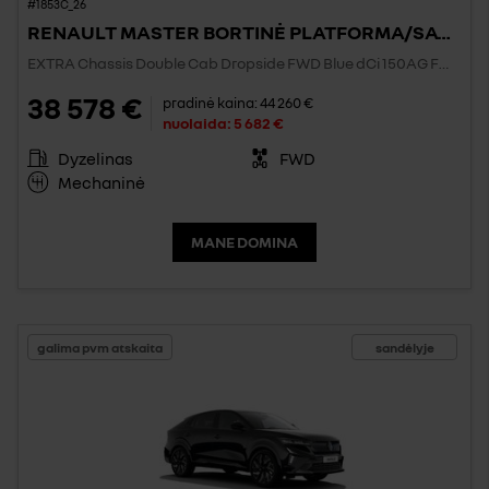
#1853C_26
RENAULT MASTER BORTINĖ PLATFORMA/SAVIVARTIS/BIG BOX
EXTRA Chassis Double Cab Dropside FWD Blue dCi 150AG FWD
38 578 €
pradinė kaina:
44 260 €
nuolaida:
5 682 €
Dyzelinas
FWD
Mechaninė
MANE DOMINA
galima pvm atskaita
sandėlyje