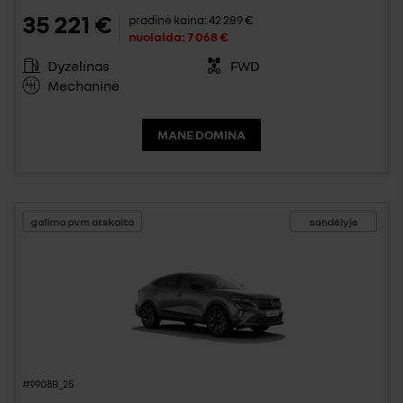
35 221 €
pradinė kaina:
42 289 €
nuolaida:
7 068 €
Dyzelinas
FWD
Mechaninė
MANE DOMINA
galima pvm atskaita
sandėlyje
#9908B_25