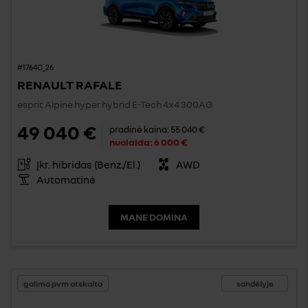
#1764C_26
RENAULT RAFALE
esprit Alpine hyper hybrid E-Tech 4x4 300AG
49 040 €
pradinė kaina:
55 040 €
nuolaida:
6 000 €
Įkr. hibridas (Benz./El.)
AWD
Automatinė
MANE DOMINA
galima pvm atskaita
sandėlyje