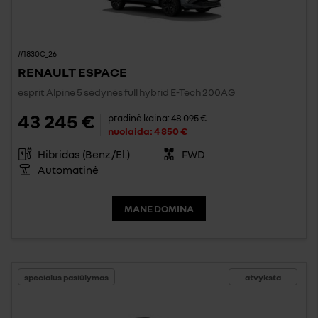
#1830C_26
RENAULT ESPACE
esprit Alpine 5 sėdynės full hybrid E-Tech 200AG
43 245 €
pradinė kaina:
48 095 €
nuolaida:
4 850 €
Hibridas (Benz./El.)
FWD
Automatinė
MANE DOMINA
specialus pasiūlymas
atvyksta