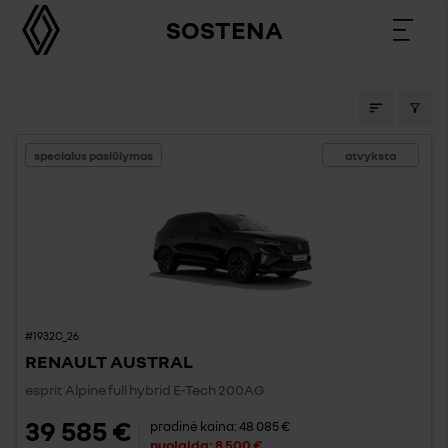
SOSTENA
STOCK CARS
specialus pasiūlymas
atvyksta
#1932C_26
RENAULT AUSTRAL
esprit Alpine full hybrid E-Tech 200AG
39 585 €
pradinė kaina:
48 085 €
nuolaida:
8 500 €