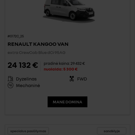
#0172C_25
RENAULT KANGOO VAN
extra CrewCab Blue dCi 95AG
24 132 €
pradinė kaina:
29 432 €
nuolaida:
5 300 €
Dyzelinas
FWD
Mechaninė
MANE DOMINA
specialus pasiūlymas
sandėlyje