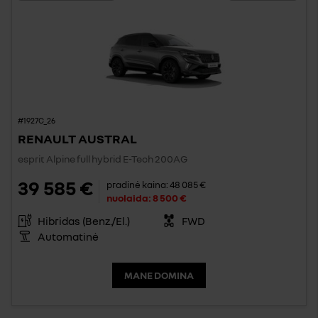
#1927C_26
RENAULT AUSTRAL
esprit Alpine full hybrid E-Tech 200AG
39 585 €
pradinė kaina:
48 085 €
nuolaida:
8 500 €
Hibridas (Benz./El.)
FWD
Automatinė
MANE DOMINA