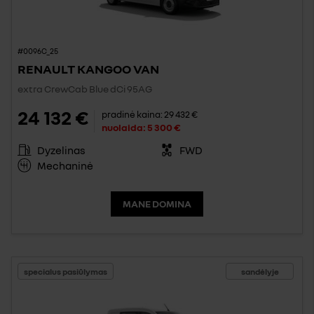
#0096C_25
RENAULT KANGOO VAN
extra CrewCab Blue dCi 95AG
24 132 €
pradinė kaina:
29 432 €
nuolaida:
5 300 €
Dyzelinas
FWD
Mechaninė
MANE DOMINA
specialus pasiūlymas
sandėlyje