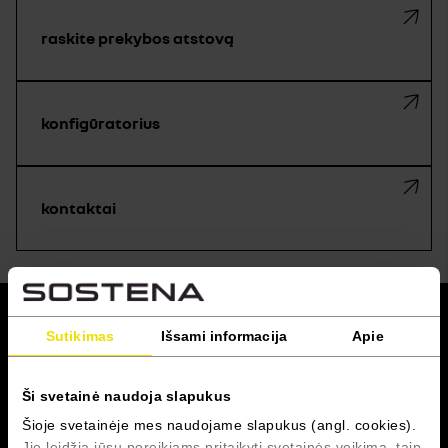
raskite prekybos atstovą
konfigūratorius
kontaktai
grįžti į viršų
Sutikimas
Išsami informacija
Apie
RENAULT PRO+
Ši svetainė naudoja slapukus
Šioje svetainėje mes naudojame slapukus (angl. cookies).
Servisas
Jie leidžia jūsų poreikiams pritaikyti svetainės veikimą, taip