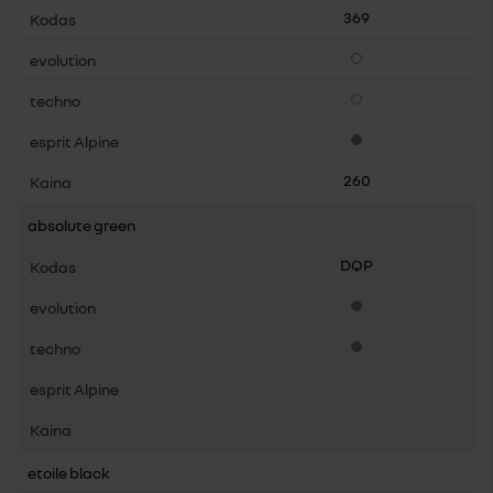
369
Pasirenkama įranga
Pasirenkama įranga
Standartinė įranga
260
absolute green
DQP
Standartinė įranga
Standartinė įranga
etoile black